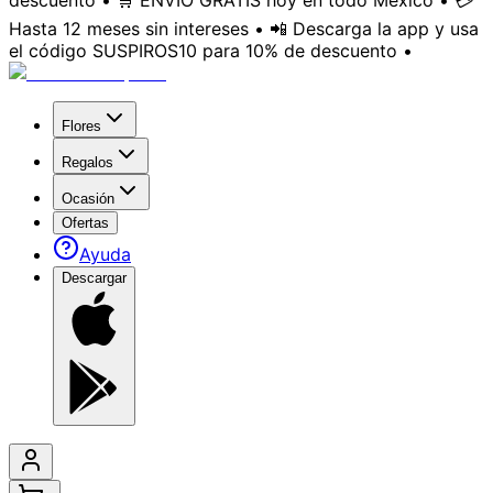
descuento • 🛒 ENVÍO GRATIS hoy en todo México • 💳
Hasta 12 meses sin intereses • 📲 Descarga la app y usa
el código SUSPIROS10 para 10% de descuento •
Flores
Regalos
Ocasión
Ofertas
Ayuda
Descargar