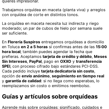
quieres impresionar.
Trabajamos orquídea en maceta (planta viva) y arreglos
con orquídea de corte en distintos tonos.
La orquídea en maceta necesita luz indirecta y riego
moderado; un par de cubos de hielo por semana suele
ser suficiente.
En
Florería Suspiros
entregamos
orquídeas
a domicilio
en Toluca
en 2 a 5 horas
si confirmas antes de las
15:00
hora local
; también puedes agendar la fecha que
prefieras. Aceptamos
tarjeta de crédito y débito
,
Meses
Sin Intereses
,
PayPal
, pago en
OXXO
y
transferencia
SPEI
, con proceso cifrado bajo estándares PCI-DSS.
Cada pedido incluye
tarjeta dedicatoria sin costo
,
opción de
envío anónimo
,
seguimiento en tiempo real
y
garantía de calidad
: si no llega como esperabas, lo
reemplazamos sin costo o emitimos reembolso.
Guías y artículos sobre
orquídeas
Aprende más sobre
orquídeas
: significado, cuidados e