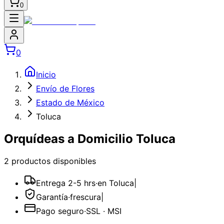
0
0
Inicio
Envío de Flores
Estado de México
Toluca
Orquídeas a Domicilio Toluca
2
producto
s
disponible
s
Entrega 2-5 hrs
·
en Toluca
|
Garantía
·
frescura
|
Pago seguro
·
SSL · MSI