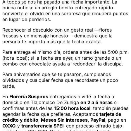
A todos se nos ha pasado una fecha importante. La
buena noticia: un arreglo bonito entregado rápido
convierte el olvido en una sorpresa que recupera puntos
en lugar de perderlos.
Reconocer el descuido con un gesto real —flores
frescas y un mensaje honesto— demuestra que la
persona te importa más que la fecha exacta.
Para entrega el mismo día, ordena antes de las 5:00 p.m.
(hora local); si la fecha era ayer, un ramo grande o un
combo con chocolate ayuda a 'redondear' la disculpa.
Para aniversarios que se te pasaron, cumpleaños
olvidados y cualquier fecha que recordaste un poco
tarde.
En
Florería Suspiros
entregamos
olvidé la fecha
a
domicilio
en Tlajomulco De Zuniga
en 2 a 5 horas
si
confirmas antes de las
15:00 hora local
; también puedes
agendar la fecha que prefieras. Aceptamos
tarjeta de
crédito y débito
,
Meses Sin Intereses
,
PayPal
, pago en
OXXO
y
transferencia SPEI
, con proceso cifrado bajo