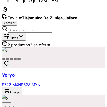
Pago seguro
·
SSL · MSI
Envío a:
Tlajomulco De Zuniga
,
Jalisco
Cambiar
Catálogo de
Olvidé la fecha
Disponib
Filtros
2
producto
s
2
en oferta
Yoryo
$723 MXN
$528 MXN
Agregar