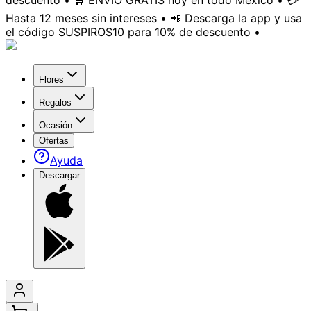
descuento • 🛒 ENVÍO GRATIS hoy en todo México • 💳
Hasta 12 meses sin intereses • 📲 Descarga la app y usa
el código SUSPIROS10 para 10% de descuento •
Flores
Regalos
Ocasión
Ofertas
Ayuda
Descargar