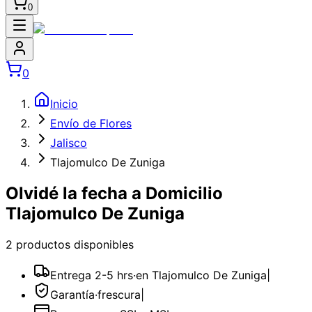
0
0
Inicio
Envío de Flores
Jalisco
Tlajomulco De Zuniga
Olvidé la fecha a Domicilio
Tlajomulco De Zuniga
2
producto
s
disponible
s
Entrega 2-5 hrs
·
en Tlajomulco De Zuniga
|
Garantía
·
frescura
|