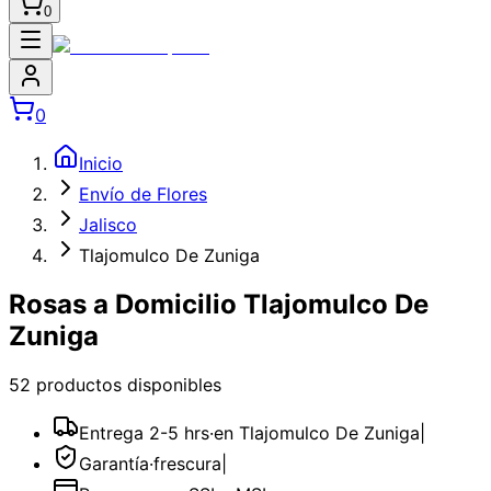
0
0
Inicio
Envío de Flores
Jalisco
Tlajomulco De Zuniga
Rosas a Domicilio Tlajomulco De
Zuniga
52
producto
s
disponible
s
Entrega 2-5 hrs
·
en Tlajomulco De Zuniga
|
Garantía
·
frescura
|