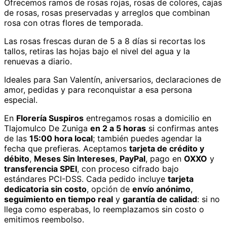
Ofrecemos ramos de rosas rojas, rosas de colores, cajas
de rosas, rosas preservadas y arreglos que combinan
rosa con otras flores de temporada.
Las rosas frescas duran de 5 a 8 días si recortas los
tallos, retiras las hojas bajo el nivel del agua y la
renuevas a diario.
Ideales para San Valentín, aniversarios, declaraciones de
amor, pedidas y para reconquistar a esa persona
especial.
En
Florería Suspiros
entregamos
rosas
a domicilio
en
Tlajomulco De Zuniga
en 2 a 5 horas
si confirmas antes
de las
15:00 hora local
; también puedes agendar la
fecha que prefieras. Aceptamos
tarjeta de crédito y
débito
,
Meses Sin Intereses
,
PayPal
, pago en
OXXO
y
transferencia SPEI
, con proceso cifrado bajo
estándares PCI-DSS. Cada pedido incluye
tarjeta
dedicatoria sin costo
, opción de
envío anónimo
,
seguimiento en tiempo real
y
garantía de calidad
: si no
llega como esperabas, lo reemplazamos sin costo o
emitimos reembolso.