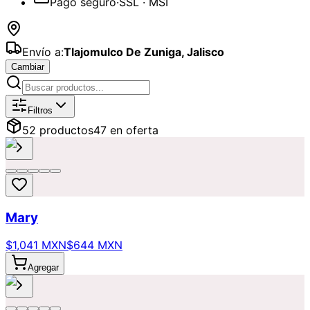
Pago seguro
·
SSL · MSI
Envío a:
Tlajomulco De Zuniga
,
Jalisco
Cambiar
Catálogo de
Rosas
Disponibles para
Filtros
52
producto
s
47
en oferta
Mary
$1,041 MXN
$644 MXN
Agregar