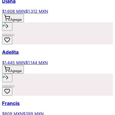
Diana
$1,608 MXN
$1,312 MXN
Agregar
Adelita
$1,445 MXN
$1,144 MXN
Agregar
Francis
$809 MXN
$399 MXN