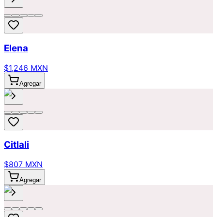
Elena
$1,246 MXN
Agregar
Citlali
$807 MXN
Agregar