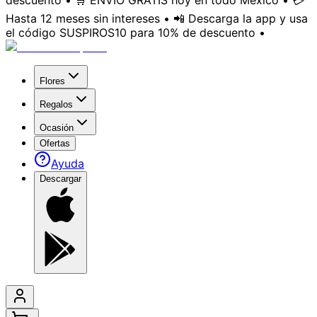
descuento • 🛒 ENVÍO GRATIS hoy en todo México • 💳
Hasta 12 meses sin intereses • 📲 Descarga la app y usa
el código SUSPIROS10 para 10% de descuento •
Flores
Regalos
Ocasión
Ofertas
Ayuda
Descargar