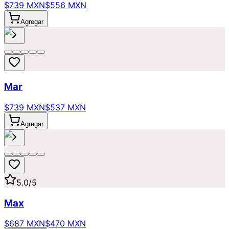
$739 MXN
$556 MXN
Agregar
Mar
$739 MXN
$537 MXN
Agregar
5.0
/5
Max
$687 MXN
$470 MXN