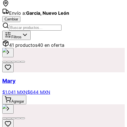
Envío a:
Garcia
,
Nuevo León
Cambiar
Catálogo de
Ofertas
Disponibles par
Filtros
41
producto
s
40
en oferta
Mary
$1,041 MXN
$644 MXN
Agregar