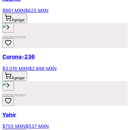
$861 MXN
$625 MXN
Agregar
Corona-236
$3,016 MXN
$2,896 MXN
Agregar
Yahir
$755 MXN
$537 MXN