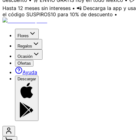
descuento • 🛒 ENVÍO GRATIS hoy en todo México • 💳
Hasta 12 meses sin intereses • 📲 Descarga la app y usa
el código SUSPIROS10 para 10% de descuento •
Flores
Regalos
Ocasión
Ofertas
Ayuda
Descargar