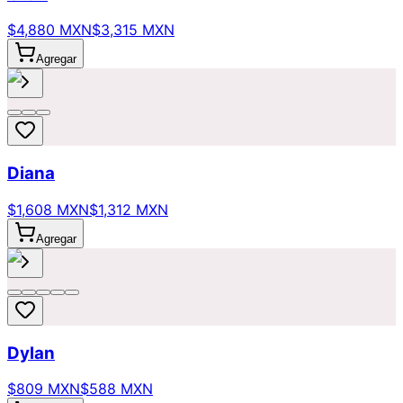
$4,880 MXN
$3,315 MXN
Agregar
Diana
$1,608 MXN
$1,312 MXN
Agregar
Dylan
$809 MXN
$588 MXN