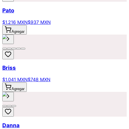
Pato
$1,216 MXN
$937 MXN
Agregar
Briss
$1,041 MXN
$748 MXN
Agregar
Danna