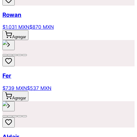
Rowan
$1,031 MXN
$870 MXN
Agregar
Fer
$739 MXN
$537 MXN
Agregar
Aldair