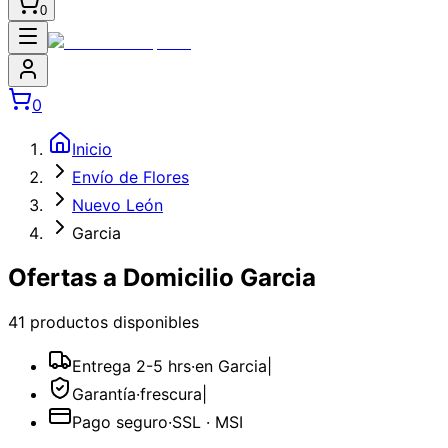
0
0
Inicio
Envío de Flores
Nuevo León
Garcia
Ofertas a Domicilio Garcia
41
producto
s
disponible
s
Entrega 2-5 hrs
·
en Garcia
|
Garantía
·
frescura
|
Pago seguro
·
SSL · MSI