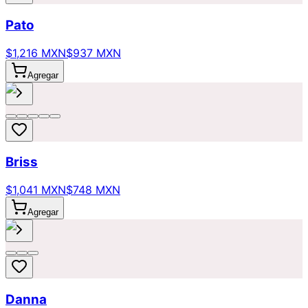
Pato
$1,216 MXN
$937 MXN
Agregar
Briss
$1,041 MXN
$748 MXN
Agregar
Danna