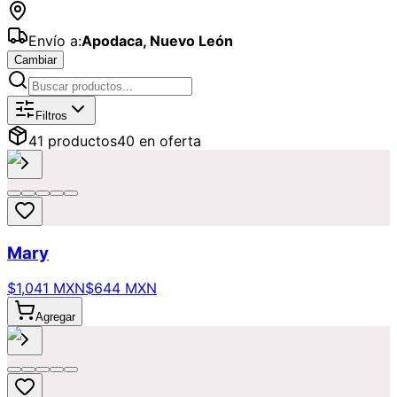
Envío a:
Apodaca
,
Nuevo León
Cambiar
Catálogo de
Ofertas
Disponibles par
Filtros
41
producto
s
40
en oferta
Mary
$1,041 MXN
$644 MXN
Agregar