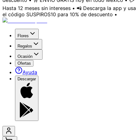
descuento • 🛒 ENVÍO GRATIS hoy en todo México • 💳
Hasta 12 meses sin intereses • 📲 Descarga la app y usa
el código SUSPIROS10 para 10% de descuento •
Flores
Regalos
Ocasión
Ofertas
Ayuda
Descargar