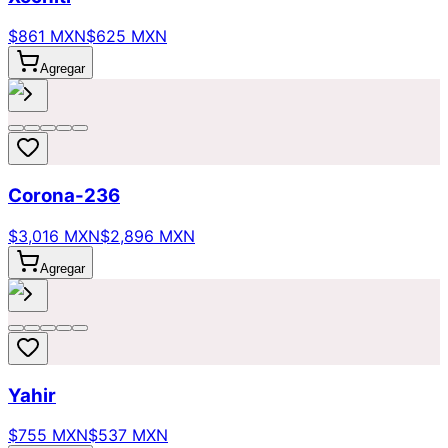
$861 MXN
$625 MXN
Agregar
Corona-236
$3,016 MXN
$2,896 MXN
Agregar
Yahir
$755 MXN
$537 MXN