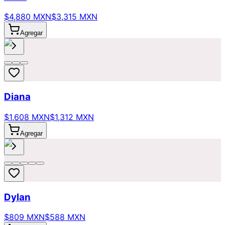
$4,880 MXN
$3,315 MXN
Agregar
Diana
$1,608 MXN
$1,312 MXN
Agregar
Dylan
$809 MXN
$588 MXN