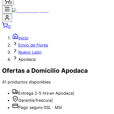
0
0
Inicio
Envío de Flores
Nuevo León
Apodaca
Ofertas a Domicilio Apodaca
41
producto
s
disponible
s
Entrega 2-5 hrs
·
en Apodaca
|
Garantía
·
frescura
|
Pago seguro
·
SSL · MSI