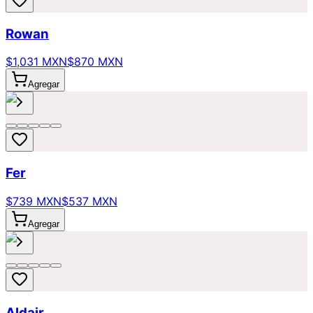
Rowan
$1,031 MXN
$870 MXN
Agregar
Fer
$739 MXN
$537 MXN
Agregar
Aldair