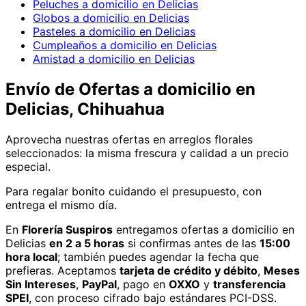
Peluches a domicilio en Delicias
Globos a domicilio en Delicias
Pasteles a domicilio en Delicias
Cumpleaños a domicilio en Delicias
Amistad a domicilio en Delicias
Envío de
Ofertas
a domicilio
en
Delicias, Chihuahua
Aprovecha nuestras ofertas en arreglos florales
seleccionados: la misma frescura y calidad a un precio
especial.
Para regalar bonito cuidando el presupuesto, con
entrega el mismo día.
En
Florería Suspiros
entregamos
ofertas
a domicilio
en
Delicias
en 2 a 5 horas
si confirmas antes de las
15:00
hora local
; también puedes agendar la fecha que
prefieras. Aceptamos
tarjeta de crédito y débito
,
Meses
Sin Intereses
,
PayPal
, pago en
OXXO
y
transferencia
SPEI
, con proceso cifrado bajo estándares PCI-DSS.