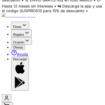
descuento • 🛒 ENVÍO GRATIS hoy en todo México • 💳
Hasta 12 meses sin intereses • 📲 Descarga la app y usa
el código SUSPIROS10 para 10% de descuento •
Flores
Regalos
Ocasión
Ofertas
Ayuda
Descargar