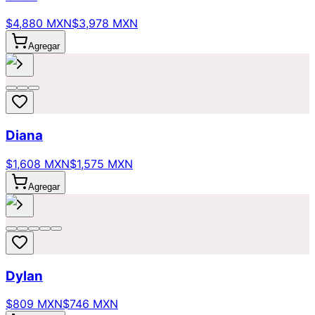
$4,880 MXN
$3,978 MXN
Agregar
Diana
$1,608 MXN
$1,575 MXN
Agregar
Dylan
$809 MXN
$746 MXN