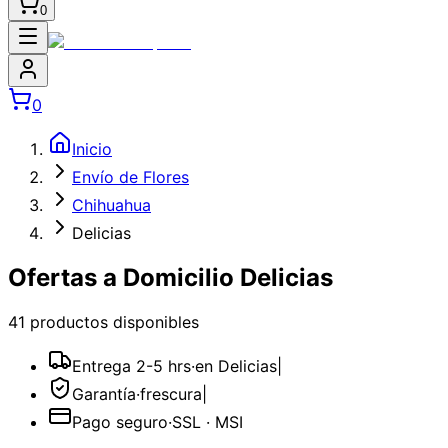
0
0
Inicio
Envío de Flores
Chihuahua
Delicias
Ofertas a Domicilio Delicias
41
producto
s
disponible
s
Entrega 2-5 hrs
·
en Delicias
|
Garantía
·
frescura
|
Pago seguro
·
SSL · MSI