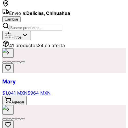
Envío a:
Delicias
,
Chihuahua
Cambiar
Catálogo de
Ofertas
Disponibles par
Filtros
41
producto
s
34
en oferta
Mary
$1,041 MXN
$964 MXN
Agregar