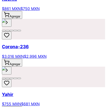
$861 MXN
$750 MXN
Agregar
Corona-236
$3,016 MXN
$2,996 MXN
Agregar
Yahir
$755 MXN
$681 MXN