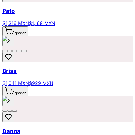
Pato
$1,216 MXN
$1,168 MXN
Agregar
Briss
$1,041 MXN
$929 MXN
Agregar
Danna