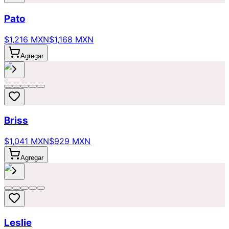
Pato
$1,216 MXN
$1,168 MXN
Agregar
Briss
$1,041 MXN
$929 MXN
Agregar
Leslie