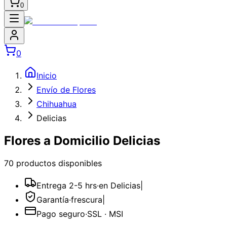
0
0
Inicio
Envío de Flores
Chihuahua
Delicias
Flores a Domicilio Delicias
70
producto
s
disponible
s
Entrega 2-5 hrs
·
en Delicias
|
Garantía
·
frescura
|
Pago seguro
·
SSL · MSI