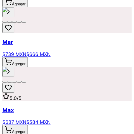
Agregar
Mar
$739 MXN
$666 MXN
Agregar
5.0
/5
Max
$687 MXN
$584 MXN
Agregar