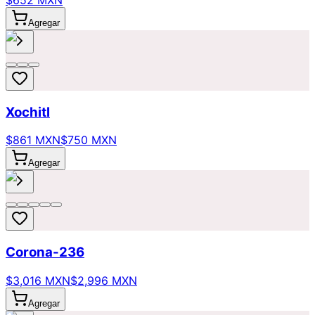
$652 MXN
Agregar
Xochitl
$861 MXN
$750 MXN
Agregar
Corona-236
$3,016 MXN
$2,996 MXN
Agregar