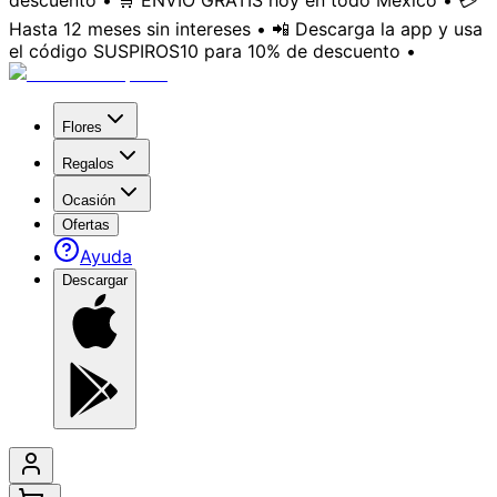
descuento • 🛒 ENVÍO GRATIS hoy en todo México • 💳
Hasta 12 meses sin intereses • 📲 Descarga la app y usa
el código SUSPIROS10 para 10% de descuento •
Flores
Regalos
Ocasión
Ofertas
Ayuda
Descargar