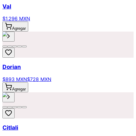
Val
$1,296 MXN
Agregar
Dorian
$893 MXN
$728 MXN
Agregar
Citlali