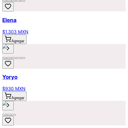
Elena
$1,303 MXN
Agregar
Yoryo
$930 MXN
Agregar