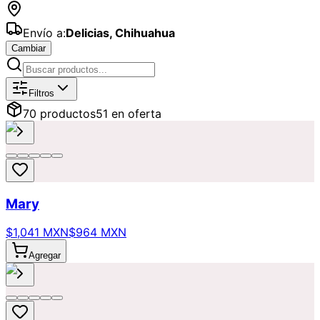
Envío a:
Delicias
,
Chihuahua
Cambiar
Catálogo de
Flores
Disponibles para
Filtros
70
producto
s
51
en oferta
Mary
$1,041 MXN
$964 MXN
Agregar