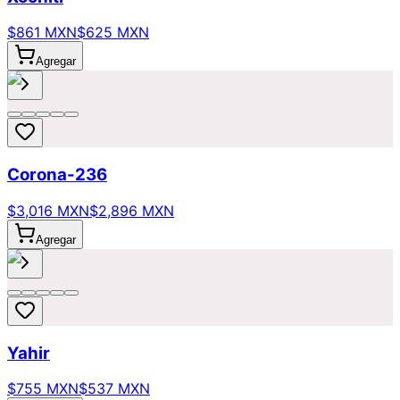
$861 MXN
$625 MXN
Agregar
Corona-236
$3,016 MXN
$2,896 MXN
Agregar
Yahir
$755 MXN
$537 MXN