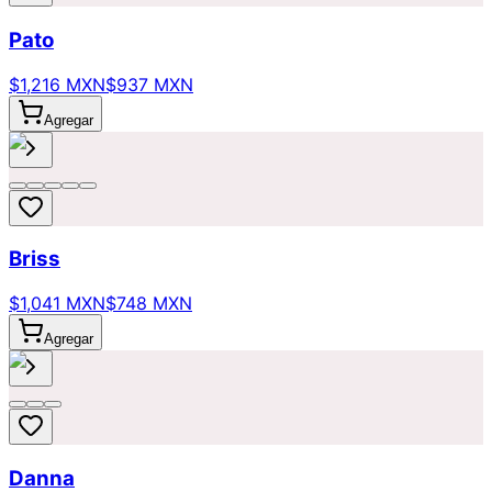
Pato
$1,216 MXN
$937 MXN
Agregar
Briss
$1,041 MXN
$748 MXN
Agregar
Danna