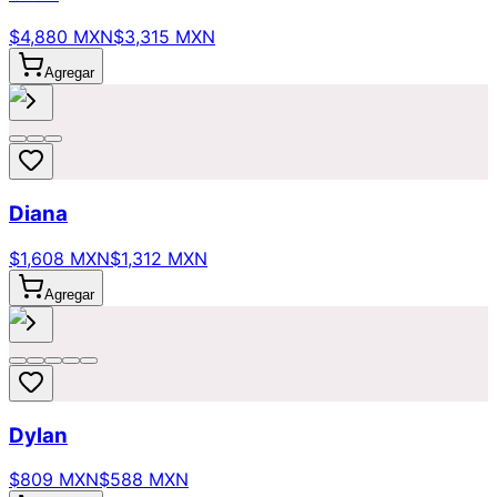
$4,880 MXN
$3,315 MXN
Agregar
Diana
$1,608 MXN
$1,312 MXN
Agregar
Dylan
$809 MXN
$588 MXN