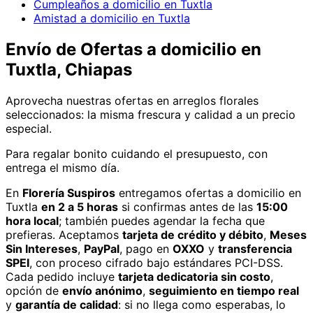
Cumpleaños a domicilio en Tuxtla
Amistad a domicilio en Tuxtla
Envío de
Ofertas
a domicilio
en
Tuxtla, Chiapas
Aprovecha nuestras ofertas en arreglos florales
seleccionados: la misma frescura y calidad a un precio
especial.
Para regalar bonito cuidando el presupuesto, con
entrega el mismo día.
En
Florería Suspiros
entregamos
ofertas
a domicilio
en
Tuxtla
en 2 a 5 horas
si confirmas antes de las
15:00
hora local
; también puedes agendar la fecha que
prefieras. Aceptamos
tarjeta de crédito y débito
,
Meses
Sin Intereses
,
PayPal
, pago en
OXXO
y
transferencia
SPEI
, con proceso cifrado bajo estándares PCI-DSS.
Cada pedido incluye
tarjeta dedicatoria sin costo
,
opción de
envío anónimo
,
seguimiento en tiempo real
y
garantía de calidad
: si no llega como esperabas, lo