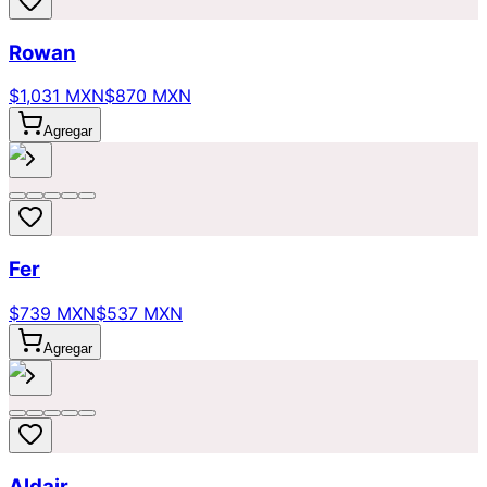
Rowan
$1,031 MXN
$870 MXN
Agregar
Fer
$739 MXN
$537 MXN
Agregar
Aldair