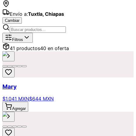
Envío a:
Tuxtla
,
Chiapas
Cambiar
Catálogo de
Ofertas
Disponibles par
Filtros
41
producto
s
40
en oferta
Mary
$1,041 MXN
$644 MXN
Agregar