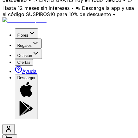
descuento • 🛒 ENVÍO GRATIS hoy en todo México • 💳
Hasta 12 meses sin intereses • 📲 Descarga la app y usa
el código SUSPIROS10 para 10% de descuento •
Flores
Regalos
Ocasión
Ofertas
Ayuda
Descargar