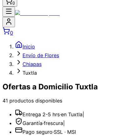
0
0
Inicio
Envío de Flores
Chiapas
Tuxtla
Ofertas a Domicilio Tuxtla
41
producto
s
disponible
s
Entrega 2-5 hrs
·
en Tuxtla
|
Garantía
·
frescura
|
Pago seguro
·
SSL · MSI