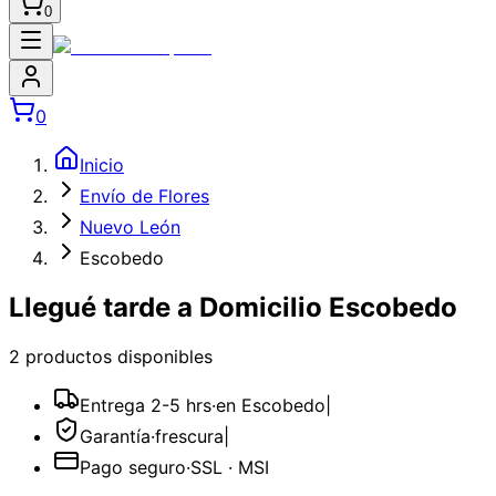
0
0
Inicio
Envío de Flores
Nuevo León
Escobedo
Llegué tarde a Domicilio Escobedo
2
producto
s
disponible
s
Entrega 2-5 hrs
·
en Escobedo
|
Garantía
·
frescura
|
Pago seguro
·
SSL · MSI