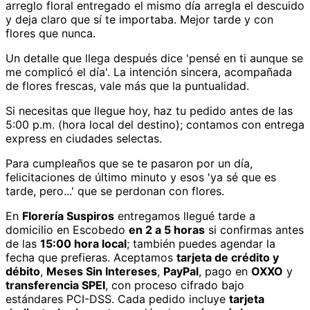
arreglo floral entregado el mismo día arregla el descuido
y deja claro que sí te importaba. Mejor tarde y con
flores que nunca.
Un detalle que llega después dice 'pensé en ti aunque se
me complicó el día'. La intención sincera, acompañada
de flores frescas, vale más que la puntualidad.
Si necesitas que llegue hoy, haz tu pedido antes de las
5:00 p.m. (hora local del destino); contamos con entrega
express en ciudades selectas.
Para cumpleaños que se te pasaron por un día,
felicitaciones de último minuto y esos 'ya sé que es
tarde, pero...' que se perdonan con flores.
En
Florería Suspiros
entregamos
llegué tarde
a
domicilio
en Escobedo
en 2 a 5 horas
si confirmas antes
de las
15:00 hora local
; también puedes agendar la
fecha que prefieras. Aceptamos
tarjeta de crédito y
débito
,
Meses Sin Intereses
,
PayPal
, pago en
OXXO
y
transferencia SPEI
, con proceso cifrado bajo
estándares PCI-DSS. Cada pedido incluye
tarjeta