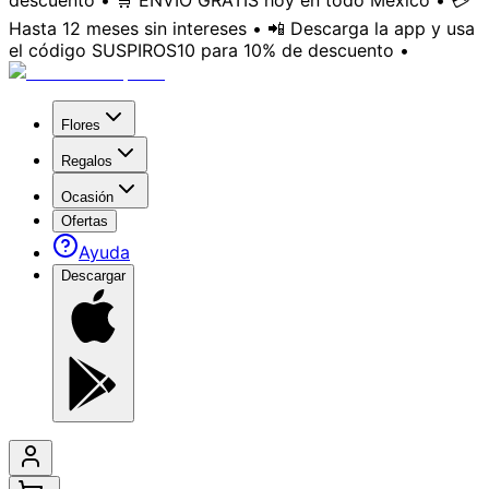
descuento • 🛒 ENVÍO GRATIS hoy en todo México • 💳
Hasta 12 meses sin intereses • 📲 Descarga la app y usa
el código SUSPIROS10 para 10% de descuento •
Flores
Regalos
Ocasión
Ofertas
Ayuda
Descargar