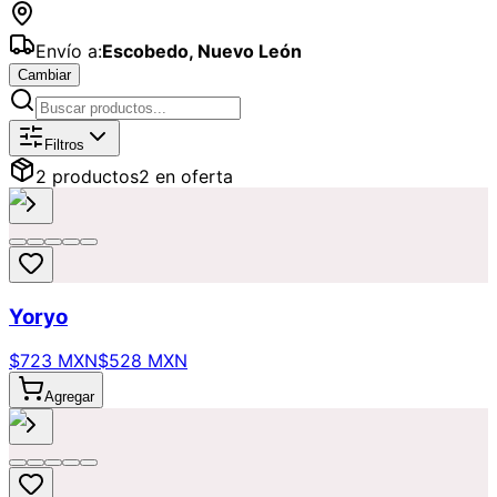
Envío a:
Escobedo
,
Nuevo León
Cambiar
Catálogo de
Llegué tarde
Disponibles
Filtros
2
producto
s
2
en oferta
Yoryo
$723 MXN
$528 MXN
Agregar