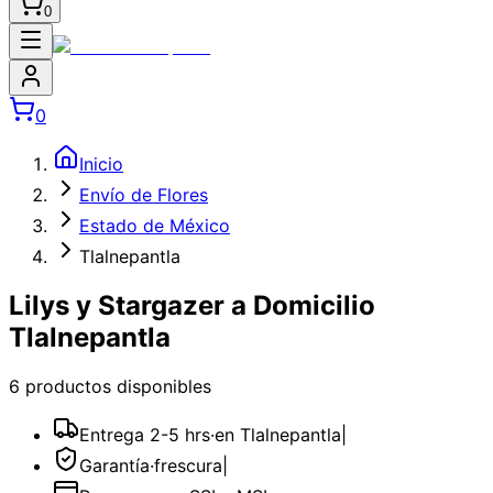
0
0
Inicio
Envío de Flores
Estado de México
Tlalnepantla
Lilys y Stargazer a Domicilio
Tlalnepantla
6
producto
s
disponible
s
Entrega 2-5 hrs
·
en Tlalnepantla
|
Garantía
·
frescura
|