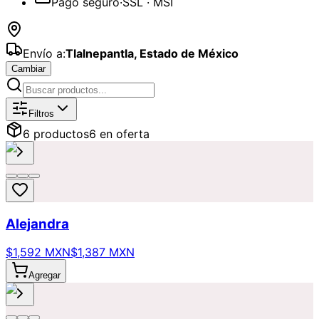
Pago seguro
·
SSL · MSI
Envío a:
Tlalnepantla
,
Estado de México
Cambiar
Catálogo de
Lilys y Stargazer
Disponi
Filtros
6
producto
s
6
en oferta
Alejandra
$1,592 MXN
$1,387 MXN
Agregar