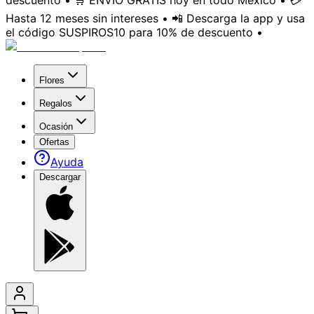
descuento • 🛒 ENVÍO GRATIS hoy en todo México • 💳
Hasta 12 meses sin intereses • 📲 Descarga la app y usa
el código SUSPIROS10 para 10% de descuento •
Flores
Regalos
Ocasión
Ofertas
Ayuda
Descargar