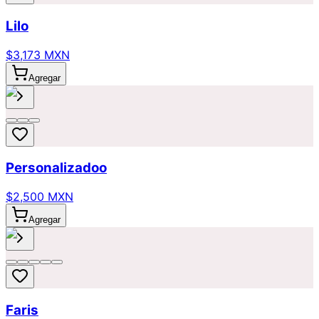
Lilo
$3,173 MXN
Agregar
Personalizadoo
$2,500 MXN
Agregar
Faris