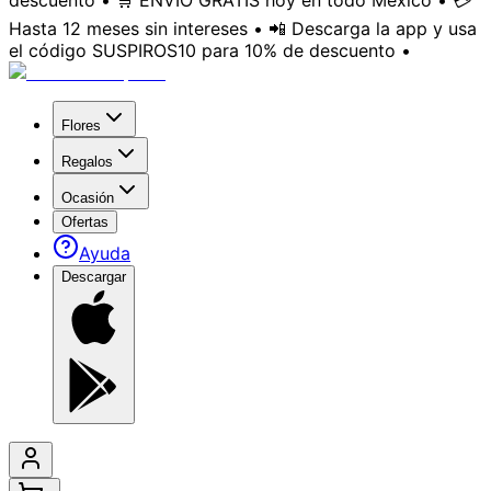
descuento • 🛒 ENVÍO GRATIS hoy en todo México • 💳
Hasta 12 meses sin intereses • 📲 Descarga la app y usa
el código SUSPIROS10 para 10% de descuento •
Flores
Regalos
Ocasión
Ofertas
Ayuda
Descargar