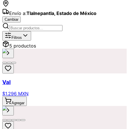
Envío a:
Tlalnepantla
,
Estado de México
Cambiar
Catálogo de
Girasoles
Disponibles p
Filtros
5
producto
s
Val
$1,296 MXN
Agregar