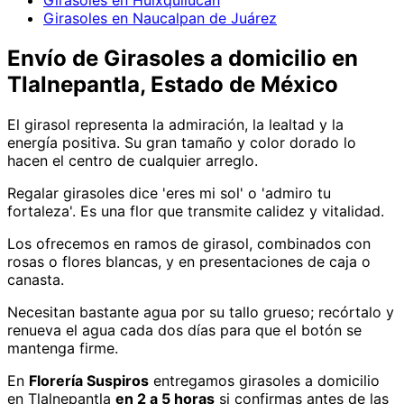
Girasoles en Huixquilucan
Girasoles en Naucalpan de Juárez
Envío de
Girasoles
a domicilio
en
Tlalnepantla, Estado de México
El girasol representa la admiración, la lealtad y la
energía positiva. Su gran tamaño y color dorado lo
hacen el centro de cualquier arreglo.
Regalar girasoles dice 'eres mi sol' o 'admiro tu
fortaleza'. Es una flor que transmite calidez y vitalidad.
Los ofrecemos en ramos de girasol, combinados con
rosas o flores blancas, y en presentaciones de caja o
canasta.
Necesitan bastante agua por su tallo grueso; recórtalo y
renueva el agua cada dos días para que el botón se
mantenga firme.
En
Florería Suspiros
entregamos
girasoles
a domicilio
en Tlalnepantla
en 2 a 5 horas
si confirmas antes de las