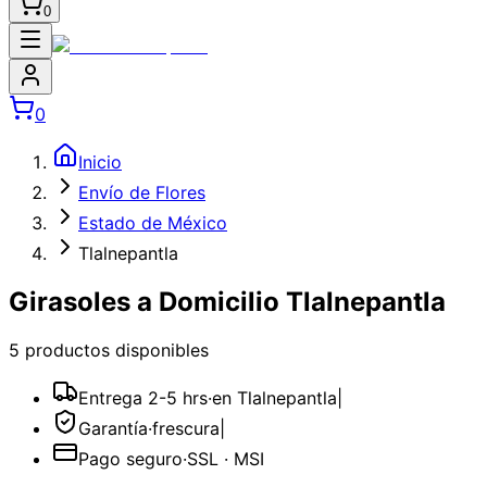
0
0
Inicio
Envío de Flores
Estado de México
Tlalnepantla
Girasoles a Domicilio Tlalnepantla
5
producto
s
disponible
s
Entrega 2-5 hrs
·
en Tlalnepantla
|
Garantía
·
frescura
|
Pago seguro
·
SSL · MSI