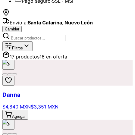
Pago seguro
·
SSL · MSI
Envío a:
Santa Catarina
,
Nuevo León
Cambiar
Catálogo de
Graduación
Disponibles
Filtros
17
producto
s
16
en oferta
Danna
$4,840 MXN
$3,351 MXN
Agregar