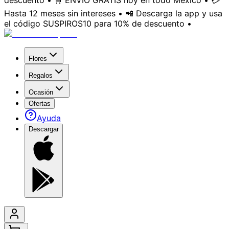
descuento • 🛒 ENVÍO GRATIS hoy en todo México • 💳
Hasta 12 meses sin intereses • 📲 Descarga la app y usa
el código SUSPIROS10 para 10% de descuento •
Flores
Regalos
Ocasión
Ofertas
Ayuda
Descargar