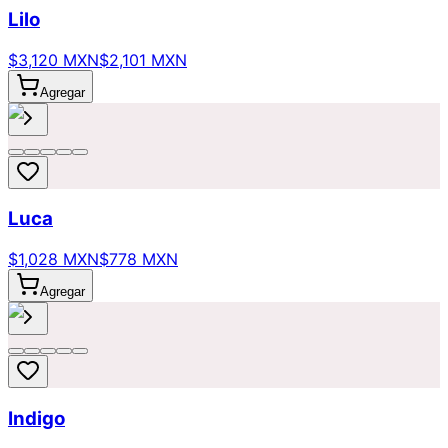
Lilo
$3,120 MXN
$2,101 MXN
Agregar
Luca
$1,028 MXN
$778 MXN
Agregar
Indigo