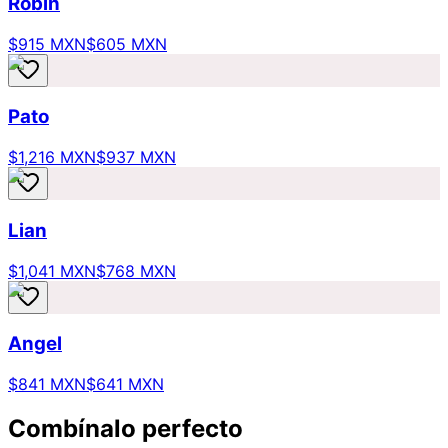
Robin
$915 MXN
$605 MXN
Pato
$1,216 MXN
$937 MXN
Lian
$1,041 MXN
$768 MXN
Angel
$841 MXN
$641 MXN
Combínalo perfecto