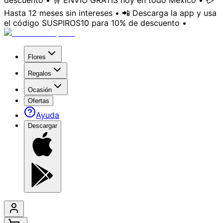
descuento • 🛒 ENVÍO GRATIS hoy en todo México • 💳
Hasta 12 meses sin intereses • 📲 Descarga la app y usa
el código SUSPIROS10 para 10% de descuento •
Flores
Regalos
Ocasión
Ofertas
Ayuda
Descargar