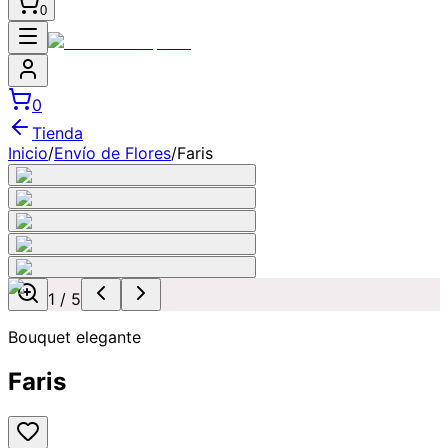
0
0
Tienda
Inicio
/
Envío de Flores
/
Faris
1
/
5
Bouquet elegante
Faris