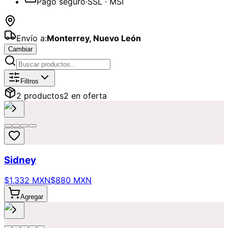
Pago seguro
·
SSL · MSI
Envío a:
Monterrey
,
Nuevo León
Cambiar
Catálogo de
Día de las Madres
Dispon
Filtros
2
producto
s
2
en oferta
Sidney
$1,332 MXN
$880 MXN
Agregar