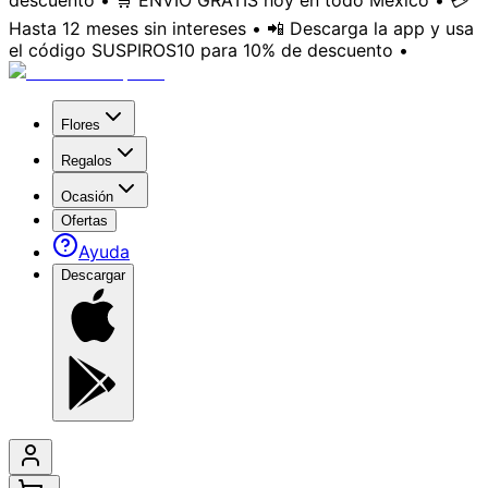
descuento • 🛒 ENVÍO GRATIS hoy en todo México • 💳
Hasta 12 meses sin intereses • 📲 Descarga la app y usa
el código SUSPIROS10 para 10% de descuento •
Flores
Regalos
Ocasión
Ofertas
Ayuda
Descargar