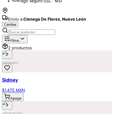
Pago seguro
·
SSL · MSI
Envío a:
Cienega De Flores
,
Nuevo León
Cambiar
Catálogo de
Día de las Madres
Dispon
Filtros
2
producto
s
Sidney
$1,475 MXN
Agregar