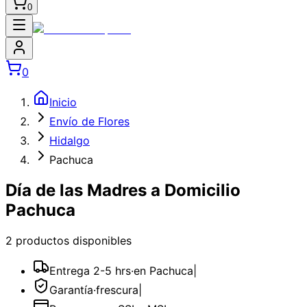
0
0
Inicio
Envío de Flores
Hidalgo
Pachuca
Día de las Madres a Domicilio
Pachuca
2
producto
s
disponible
s
Entrega 2-5 hrs
·
en Pachuca
|
Garantía
·
frescura
|