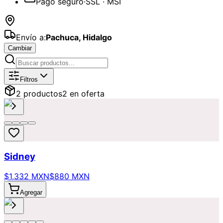
Pago seguro
·
SSL · MSI
Envío a:
Pachuca
,
Hidalgo
Cambiar
Catálogo de
Día de las Madres
Dispon
Filtros
2
producto
s
2
en oferta
Sidney
$1,332 MXN
$880 MXN
Agregar