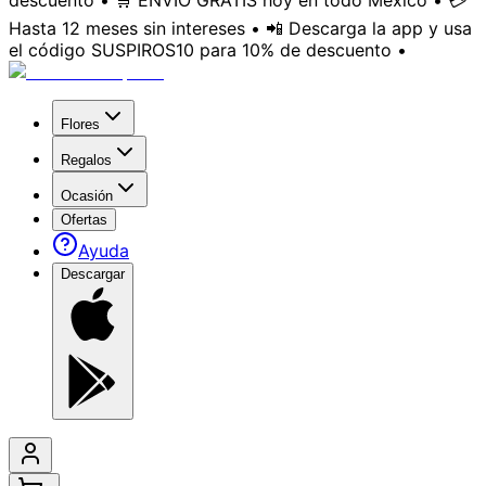
descuento • 🛒 ENVÍO GRATIS hoy en todo México • 💳
Hasta 12 meses sin intereses • 📲 Descarga la app y usa
el código SUSPIROS10 para 10% de descuento •
Flores
Regalos
Ocasión
Ofertas
Ayuda
Descargar