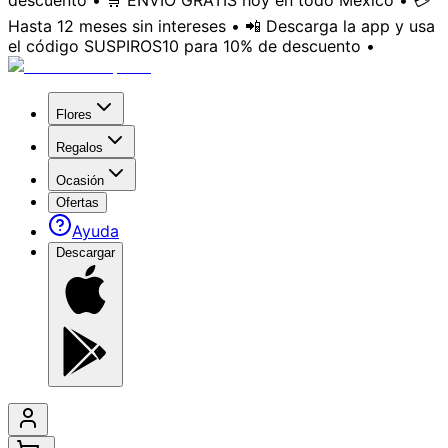
descuento • 🛒 ENVÍO GRATIS hoy en todo México • 💳
Hasta 12 meses sin intereses • 📲 Descarga la app y usa
el código SUSPIROS10 para 10% de descuento •
Flores
Regalos
Ocasión
Ofertas
Ayuda
Descargar