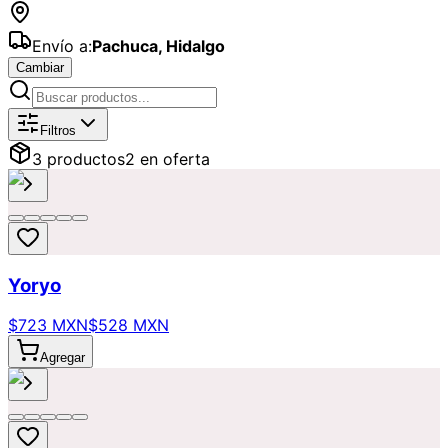
Envío a:
Pachuca
,
Hidalgo
Cambiar
Catálogo de
Peluches
Disponibles pa
Filtros
3
producto
s
2
en oferta
Yoryo
$723 MXN
$528 MXN
Agregar