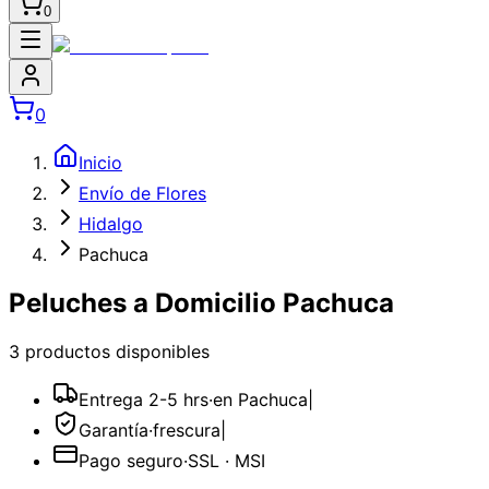
0
0
Inicio
Envío de Flores
Hidalgo
Pachuca
Peluches a Domicilio Pachuca
3
producto
s
disponible
s
Entrega 2-5 hrs
·
en Pachuca
|
Garantía
·
frescura
|
Pago seguro
·
SSL · MSI