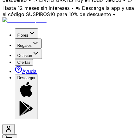
descuento • 🛒 ENVÍO GRATIS hoy en todo México • 💳
Hasta 12 meses sin intereses • 📲 Descarga la app y usa
el código SUSPIROS10 para 10% de descuento •
Flores
Regalos
Ocasión
Ofertas
Ayuda
Descargar