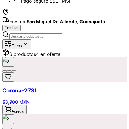
Pago seguro
·
SSL · MSI
Envío a:
San Miguel De Allende
,
Guanajuato
Cambiar
Catálogo de
Coronas
Disponibles pa
Filtros
6
producto
s
4
en oferta
Corona-2731
$3,900 MXN
Agregar