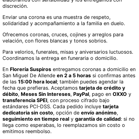
discreción.
Enviar una corona es una muestra de respeto,
solidaridad y acompañamiento a la familia en duelo.
Ofrecemos coronas, cruces, cojines y arreglos para
velación, con flores blancas y tonos sobrios.
Para velorios, funerales, misas y aniversarios luctuosos.
Coordinamos la entrega en funeraria o domicilio.
En
Florería Suspiros
entregamos
coronas
a domicilio
en
San Miguel De Allende
en 2 a 5 horas
si confirmas antes
de las
15:00 hora local
; también puedes agendar la
fecha que prefieras. Aceptamos
tarjeta de crédito y
débito
,
Meses Sin Intereses
,
PayPal
, pago en
OXXO
y
transferencia SPEI
, con proceso cifrado bajo
estándares PCI-DSS. Cada pedido incluye
tarjeta
dedicatoria sin costo
, opción de
envío anónimo
,
seguimiento en tiempo real
y
garantía de calidad
: si no
llega como esperabas, lo reemplazamos sin costo o
emitimos reembolso.