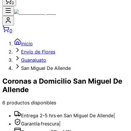
0
0
Inicio
Envío de Flores
Guanajuato
San Miguel De Allende
Coronas a Domicilio San Miguel De
Allende
6
producto
s
disponible
s
Entrega 2-5 hrs
·
en San Miguel De Allende
|
Garantía
·
frescura
|