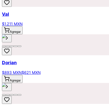
Val
$1,211 MXN
Agregar
Dorian
$893 MXN
$621 MXN
Agregar