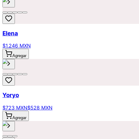
Elena
$1,246 MXN
Agregar
Yoryo
$723 MXN
$528 MXN
Agregar