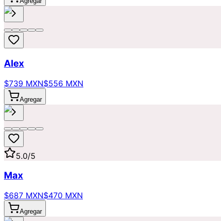
Agregar
Alex
$739 MXN
$556 MXN
Agregar
5.0
/5
Max
$687 MXN
$470 MXN
Agregar