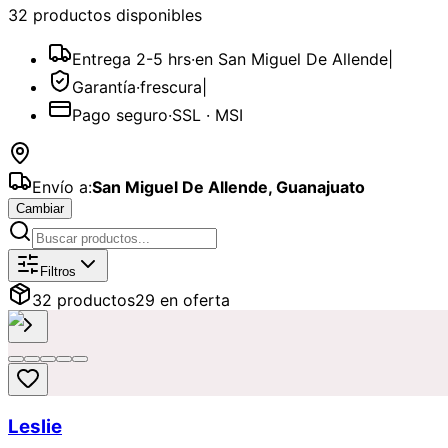
32
producto
s
disponible
s
Entrega 2-5 hrs
·
en San Miguel De Allende
|
Garantía
·
frescura
|
Pago seguro
·
SSL · MSI
Envío a:
San Miguel De Allende
,
Guanajuato
Cambiar
Catálogo de
Cumpleaños
Disponibles
Filtros
32
producto
s
29
en oferta
Leslie