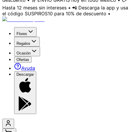
descuento • 🛒 ENVÍO GRATIS hoy en todo México • 💳
Hasta 12 meses sin intereses • 📲 Descarga la app y usa
el código SUSPIROS10 para 10% de descuento •
Flores
Regalos
Ocasión
Ofertas
Ayuda
Descargar