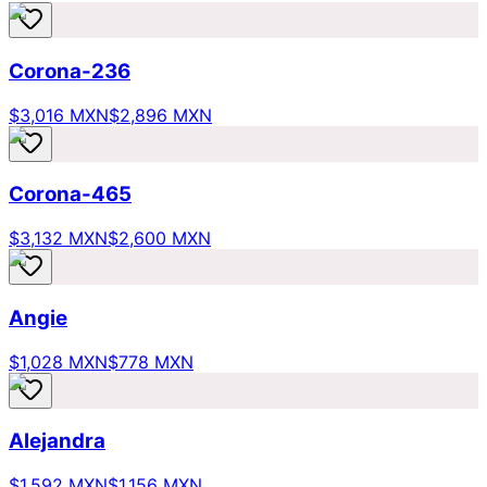
Corona-236
$3,016 MXN
$2,896 MXN
Corona-465
$3,132 MXN
$2,600 MXN
Angie
$1,028 MXN
$778 MXN
Alejandra
$1,592 MXN
$1,156 MXN