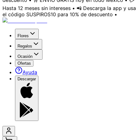
descuento • 🛒 ENVÍO GRATIS hoy en todo México • 💳
Hasta 12 meses sin intereses • 📲 Descarga la app y usa
el código SUSPIROS10 para 10% de descuento •
Flores
Regalos
Ocasión
Ofertas
Ayuda
Descargar