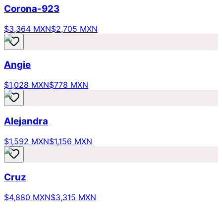
Corona-923
$3,364 MXN
$2,705 MXN
Angie
$1,028 MXN
$778 MXN
Alejandra
$1,592 MXN
$1,156 MXN
Cruz
$4,880 MXN
$3,315 MXN