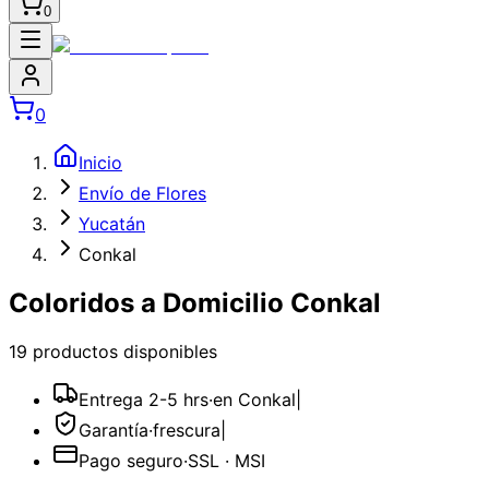
0
0
Inicio
Envío de Flores
Yucatán
Conkal
Coloridos a Domicilio Conkal
19
producto
s
disponible
s
Entrega 2-5 hrs
·
en Conkal
|
Garantía
·
frescura
|
Pago seguro
·
SSL · MSI