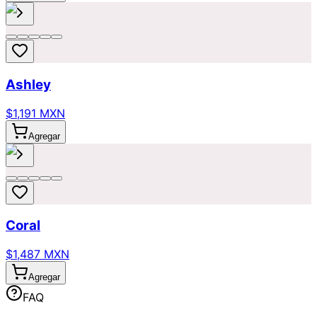
Ashley
$1,191 MXN
Agregar
Coral
$1,487 MXN
Agregar
FAQ