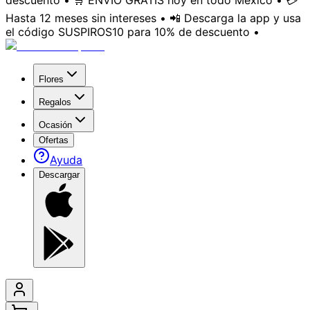
descuento • 🛒 ENVÍO GRATIS hoy en todo México • 💳
Hasta 12 meses sin intereses • 📲 Descarga la app y usa
el código SUSPIROS10 para 10% de descuento •
Flores
Regalos
Ocasión
Ofertas
Ayuda
Descargar