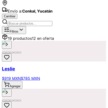
Envío a:
Conkal
,
Yucatán
Cambiar
Catálogo de
Coloridos
Disponibles p
Filtros
19
producto
s
12
en oferta
Leslie
$919 MXN
$785 MXN
Agregar