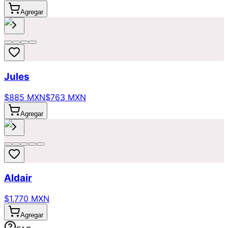
Agregar
Jules
$885 MXN
$763 MXN
Agregar
Aldair
$1,770 MXN
Agregar