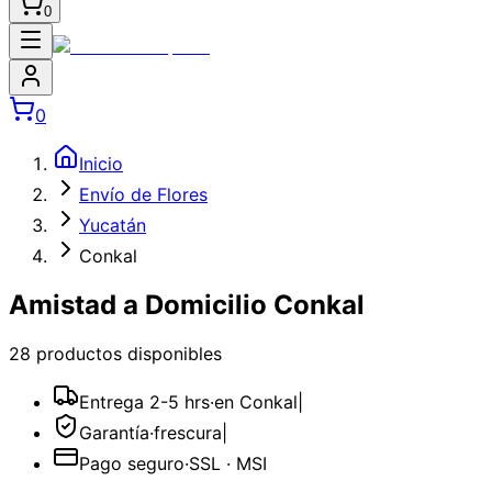
0
0
Inicio
Envío de Flores
Yucatán
Conkal
Amistad a Domicilio Conkal
28
producto
s
disponible
s
Entrega 2-5 hrs
·
en Conkal
|
Garantía
·
frescura
|
Pago seguro
·
SSL · MSI