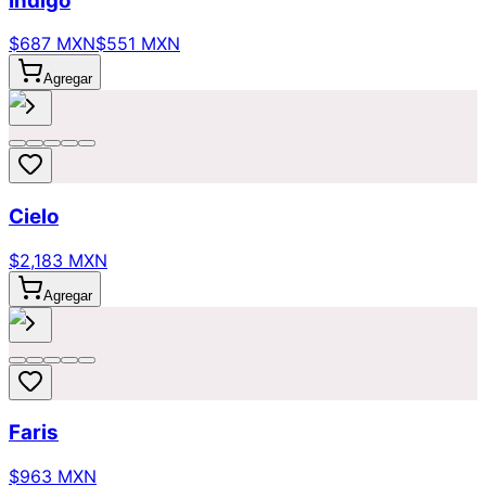
Indigo
$687 MXN
$551 MXN
Agregar
Cielo
$2,183 MXN
Agregar
Faris
$963 MXN