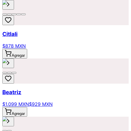
Citlali
$878 MXN
Agregar
Beatriz
$1,099 MXN
$929 MXN
Agregar