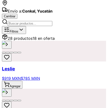
Envío a:
Conkal
,
Yucatán
Cambiar
Catálogo de
Amistad
Disponibles pa
Filtros
28
producto
s
18
en oferta
Leslie
$919 MXN
$785 MXN
Agregar