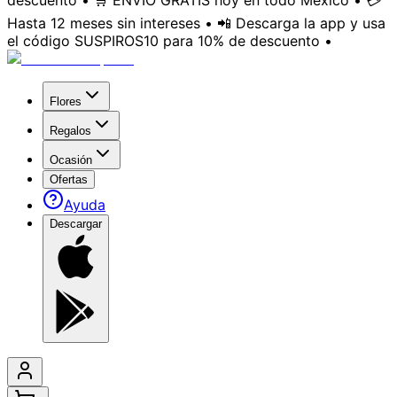
descuento • 🛒 ENVÍO GRATIS hoy en todo México • 💳
Hasta 12 meses sin intereses • 📲 Descarga la app y usa
el código SUSPIROS10 para 10% de descuento •
Flores
Regalos
Ocasión
Ofertas
Ayuda
Descargar