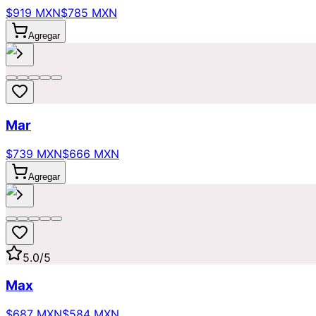
$919 MXN
$785 MXN
Agregar
Mar
$739 MXN
$666 MXN
Agregar
5.0
/5
Max
$687 MXN
$584 MXN