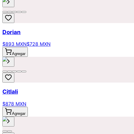
Dorian
$893 MXN
$728 MXN
Agregar
Citlali
$878 MXN
Agregar