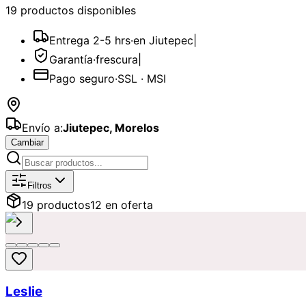
19
producto
s
disponible
s
Entrega 2-5 hrs
·
en Jiutepec
|
Garantía
·
frescura
|
Pago seguro
·
SSL · MSI
Envío a:
Jiutepec
,
Morelos
Cambiar
Catálogo de
Coloridos
Disponibles p
Filtros
19
producto
s
12
en oferta
Leslie