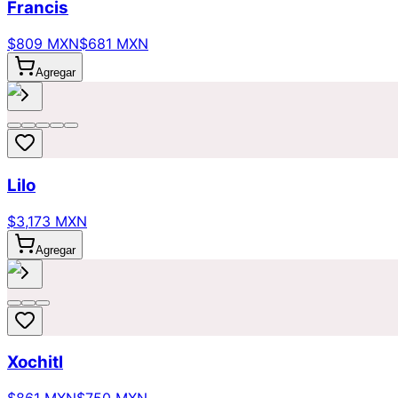
Francis
$809 MXN
$681 MXN
Agregar
Lilo
$3,173 MXN
Agregar
Xochitl