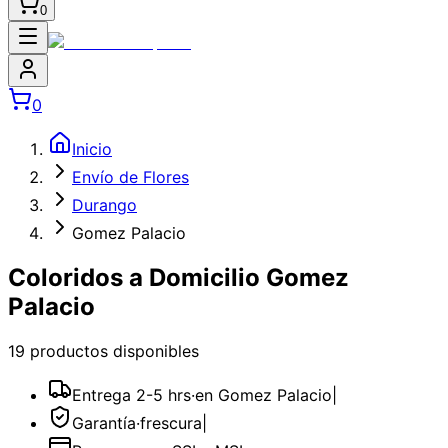
0
0
Inicio
Envío de Flores
Durango
Gomez Palacio
Coloridos a Domicilio Gomez
Palacio
19
producto
s
disponible
s
Entrega 2-5 hrs
·
en Gomez Palacio
|
Garantía
·
frescura
|