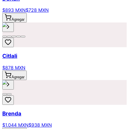
$893 MXN
$728 MXN
Agregar
Citlali
$878 MXN
Agregar
Brenda
$1,044 MXN
$938 MXN