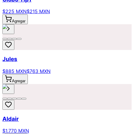
$225 MXN
$215 MXN
Agregar
Jules
$885 MXN
$763 MXN
Agregar
Aldair
$1,770 MXN