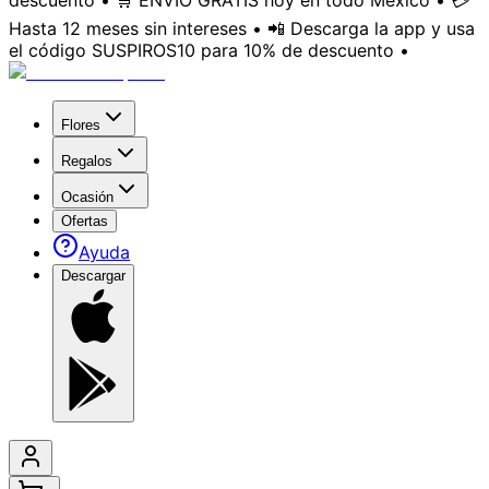
descuento • 🛒 ENVÍO GRATIS hoy en todo México • 💳
Hasta 12 meses sin intereses • 📲 Descarga la app y usa
el código SUSPIROS10 para 10% de descuento •
Flores
Regalos
Ocasión
Ofertas
Ayuda
Descargar