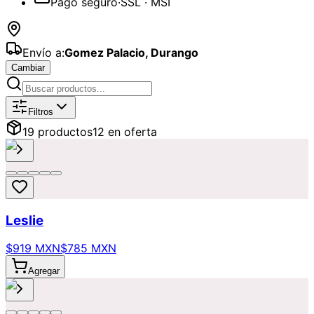
Pago seguro
·
SSL · MSI
Envío a:
Gomez Palacio
,
Durango
Cambiar
Catálogo de
Coloridos
Disponibles p
Filtros
19
producto
s
12
en oferta
Leslie
$919 MXN
$785 MXN
Agregar