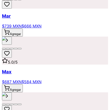
Mar
$739 MXN
$666 MXN
Agregar
5.0
/5
Max
$687 MXN
$584 MXN
Agregar