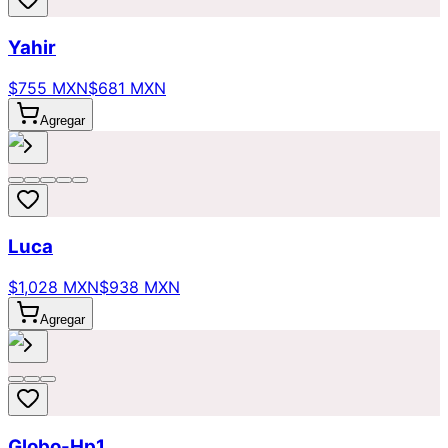
Yahir
$755 MXN
$681 MXN
Agregar
Luca
$1,028 MXN
$938 MXN
Agregar
Globo-Hp1