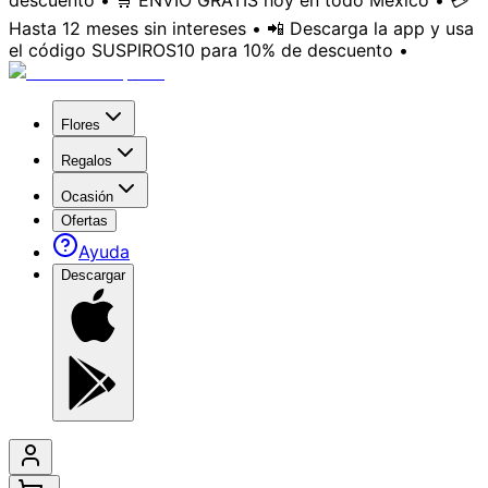
descuento • 🛒 ENVÍO GRATIS hoy en todo México • 💳
Hasta 12 meses sin intereses • 📲 Descarga la app y usa
el código SUSPIROS10 para 10% de descuento •
Flores
Regalos
Ocasión
Ofertas
Ayuda
Descargar