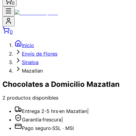
0
0
Inicio
Envío de Flores
Sinaloa
Mazatlan
Chocolates a Domicilio Mazatlan
2
producto
s
disponible
s
Entrega 2-5 hrs
·
en Mazatlan
|
Garantía
·
frescura
|
Pago seguro
·
SSL · MSI