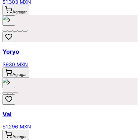
$1,303 MXN
Agregar
Yoryo
$930 MXN
Agregar
Val
$1,296 MXN
Agregar