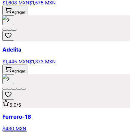
$1,608 MXN
$1,575 MXN
Agregar
Adelita
$1,445 MXN
$1,373 MXN
Agregar
5.0
/5
Ferrero-16
$430 MXN