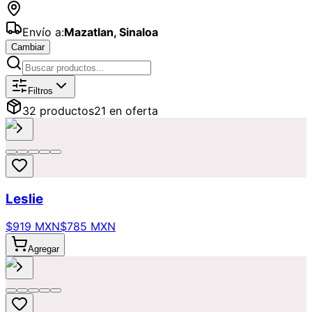
Envío a:
Mazatlan
,
Sinaloa
Cambiar
Catálogo de
Cumpleaños
Disponibles
Filtros
32
producto
s
21
en oferta
Leslie
$919 MXN
$785 MXN
Agregar