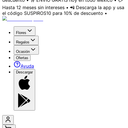
descuento • 🛒 ENVÍO GRATIS hoy en todo México • 💳
Hasta 12 meses sin intereses • 📲 Descarga la app y usa
el código SUSPIROS10 para 10% de descuento •
Flores
Regalos
Ocasión
Ofertas
Ayuda
Descargar