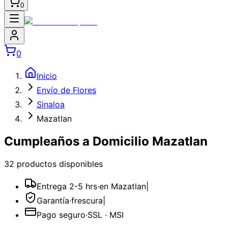
0
0
Inicio
Envío de Flores
Sinaloa
Mazatlan
Cumpleaños a Domicilio Mazatlan
32
producto
s
disponible
s
Entrega 2-5 hrs
·
en Mazatlan
|
Garantía
·
frescura
|
Pago seguro
·
SSL · MSI