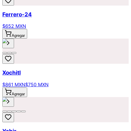
Ferrero-24
$652 MXN
Agregar
Xochitl
$861 MXN
$750 MXN
Agregar