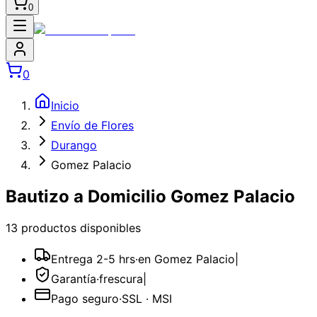
0
0
Inicio
Envío de Flores
Durango
Gomez Palacio
Bautizo a Domicilio Gomez Palacio
13
producto
s
disponible
s
Entrega 2-5 hrs
·
en Gomez Palacio
|
Garantía
·
frescura
|
Pago seguro
·
SSL · MSI