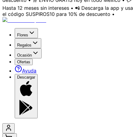
descuento • 🛒 ENVÍO GRATIS hoy en todo México • 💳
Hasta 12 meses sin intereses • 📲 Descarga la app y usa
el código SUSPIROS10 para 10% de descuento •
Flores
Regalos
Ocasión
Ofertas
Ayuda
Descargar