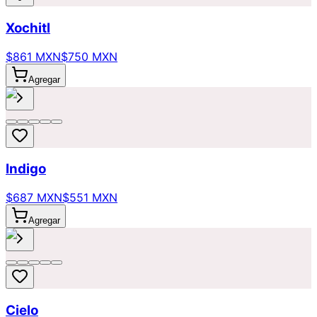
Xochitl
$861 MXN
$750 MXN
Agregar
Indigo
$687 MXN
$551 MXN
Agregar
Cielo