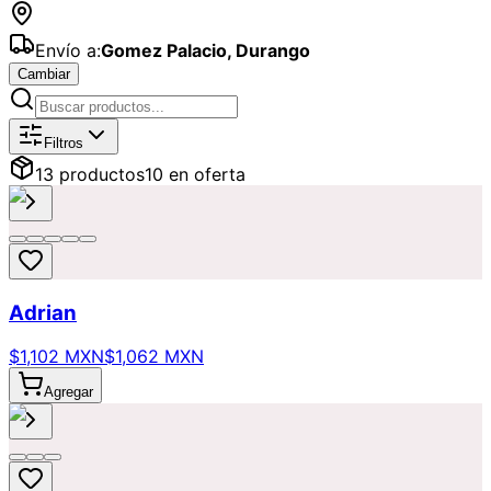
Envío a:
Gomez Palacio
,
Durango
Cambiar
Catálogo de
Bautizo
Disponibles par
Filtros
13
producto
s
10
en oferta
Adrian
$1,102 MXN
$1,062 MXN
Agregar