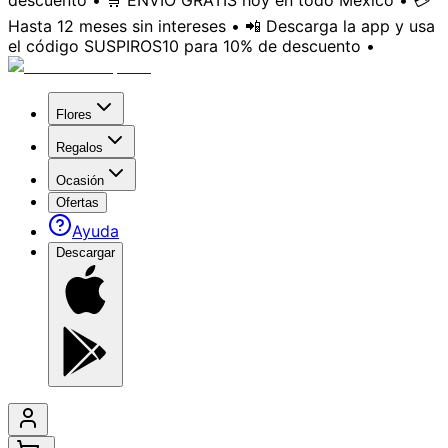
descuento • 🛒 ENVÍO GRATIS hoy en todo México • 💳
Hasta 12 meses sin intereses • 📲 Descarga la app y usa
el código SUSPIROS10 para 10% de descuento •
Flores
Regalos
Ocasión
Ofertas
Ayuda
Descargar