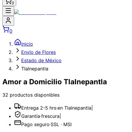
0
0
Inicio
Envío de Flores
Estado de México
Tlalnepantla
Amor a Domicilio Tlalnepantla
32
producto
s
disponible
s
Entrega 2-5 hrs
·
en Tlalnepantla
|
Garantía
·
frescura
|
Pago seguro
·
SSL · MSI