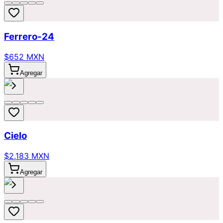
Ferrero-24
$652 MXN
Agregar
Cielo
$2,183 MXN
Agregar