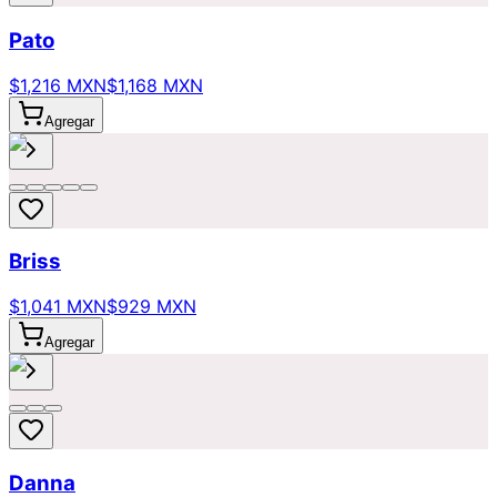
Pato
$1,216 MXN
$1,168 MXN
Agregar
Briss
$1,041 MXN
$929 MXN
Agregar
Danna