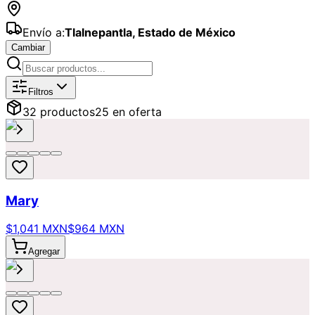
Envío a:
Tlalnepantla
,
Estado de México
Cambiar
Catálogo de
Amor
Disponibles para 
Filtros
32
producto
s
25
en oferta
Mary
$1,041 MXN
$964 MXN
Agregar