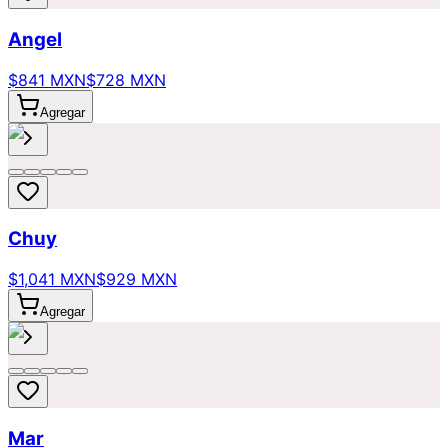
Angel
$841 MXN
$728 MXN
Agregar
Chuy
$1,041 MXN
$929 MXN
Agregar
Mar