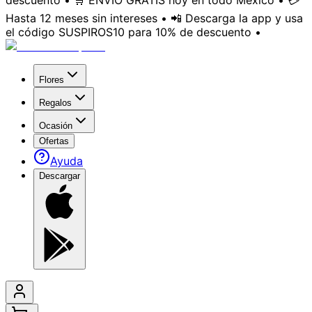
descuento • 🛒 ENVÍO GRATIS hoy en todo México • 💳
Hasta 12 meses sin intereses • 📲 Descarga la app y usa
el código SUSPIROS10 para 10% de descuento •
Flores
Regalos
Ocasión
Ofertas
Ayuda
Descargar