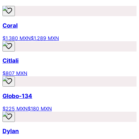
Coral
$1,380 MXN
$1,289 MXN
Citlali
$807 MXN
Globo-134
$225 MXN
$180 MXN
Dylan