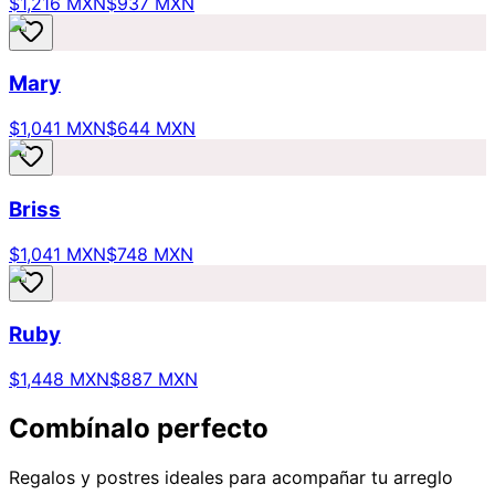
$1,216 MXN
$937 MXN
Mary
$1,041 MXN
$644 MXN
Briss
$1,041 MXN
$748 MXN
Ruby
$1,448 MXN
$887 MXN
Combínalo perfecto
Regalos y postres ideales para acompañar tu arreglo