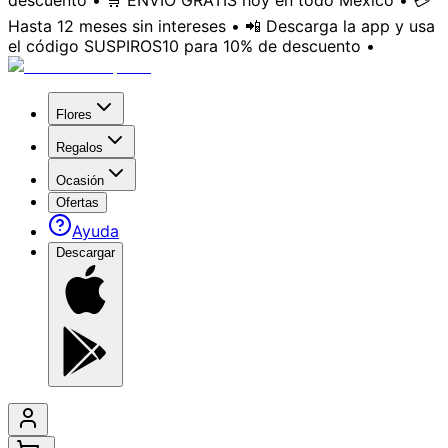
descuento • 🛒 ENVÍO GRATIS hoy en todo México • 💳
Hasta 12 meses sin intereses • 📲 Descarga la app y usa
el código SUSPIROS10 para 10% de descuento •
Flores
Regalos
Ocasión
Ofertas
Ayuda
Descargar