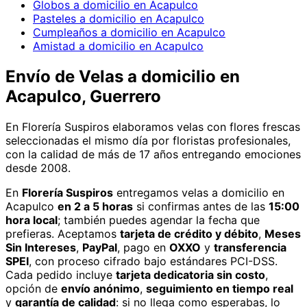
Globos a domicilio en Acapulco
Pasteles a domicilio en Acapulco
Cumpleaños a domicilio en Acapulco
Amistad a domicilio en Acapulco
Envío de
Velas
a domicilio
en
Acapulco, Guerrero
En Florería Suspiros elaboramos velas con flores frescas
seleccionadas el mismo día por floristas profesionales,
con la calidad de más de 17 años entregando emociones
desde 2008.
En
Florería Suspiros
entregamos
velas
a domicilio
en
Acapulco
en 2 a 5 horas
si confirmas antes de las
15:00
hora local
; también puedes agendar la fecha que
prefieras. Aceptamos
tarjeta de crédito y débito
,
Meses
Sin Intereses
,
PayPal
, pago en
OXXO
y
transferencia
SPEI
, con proceso cifrado bajo estándares PCI-DSS.
Cada pedido incluye
tarjeta dedicatoria sin costo
,
opción de
envío anónimo
,
seguimiento en tiempo real
y
garantía de calidad
: si no llega como esperabas, lo