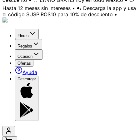
descuento • 🛒 ENVÍO GRATIS hoy en todo México • 💳
Hasta 12 meses sin intereses • 📲 Descarga la app y usa
el código SUSPIROS10 para 10% de descuento •
Flores
Regalos
Ocasión
Ofertas
Ayuda
Descargar