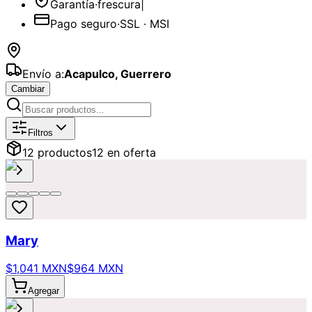
Garantía
·
frescura
|
Pago seguro
·
SSL · MSI
Envío a:
Acapulco
,
Guerrero
Cambiar
Catálogo de
Velas
Disponibles para 
Filtros
12
producto
s
12
en oferta
Mary
$1,041 MXN
$964 MXN
Agregar