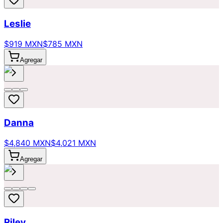
Leslie
$919 MXN
$785 MXN
Agregar
Danna
$4,840 MXN
$4,021 MXN
Agregar
Riley