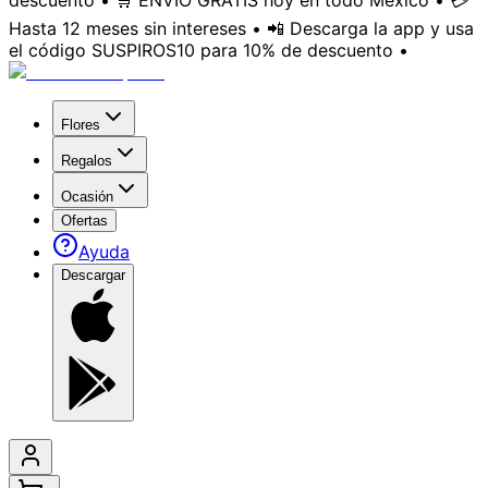
descuento • 🛒 ENVÍO GRATIS hoy en todo México • 💳
Hasta 12 meses sin intereses • 📲 Descarga la app y usa
el código SUSPIROS10 para 10% de descuento •
Flores
Regalos
Ocasión
Ofertas
Ayuda
Descargar