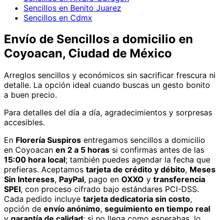
Sencillos en Benito Juarez
Sencillos en Cdmx
Envío de
Sencillos
a domicilio
en
Coyoacan, Ciudad de México
Arreglos sencillos y económicos sin sacrificar frescura ni
detalle. La opción ideal cuando buscas un gesto bonito
a buen precio.
Para detalles del día a día, agradecimientos y sorpresas
accesibles.
En
Florería Suspiros
entregamos
sencillos
a domicilio
en Coyoacan
en 2 a 5 horas
si confirmas antes de las
15:00 hora local
; también puedes agendar la fecha que
prefieras. Aceptamos
tarjeta de crédito y débito
,
Meses
Sin Intereses
,
PayPal
, pago en
OXXO
y
transferencia
SPEI
, con proceso cifrado bajo estándares PCI-DSS.
Cada pedido incluye
tarjeta dedicatoria sin costo
,
opción de
envío anónimo
,
seguimiento en tiempo real
y
garantía de calidad
: si no llega como esperabas, lo