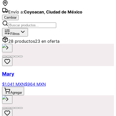
Envío a:
Coyoacan
,
Ciudad de México
Cambiar
Catálogo de
Sencillos
Disponibles pa
Filtros
28
producto
s
23
en oferta
Mary
$1,041 MXN
$964 MXN
Agregar