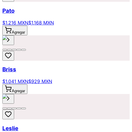
Pato
$1,216 MXN
$1,168 MXN
Agregar
Briss
$1,041 MXN
$929 MXN
Agregar
Leslie