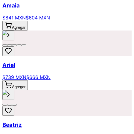
Amaia
$841 MXN
$604 MXN
Agregar
Ariel
$739 MXN
$666 MXN
Agregar
Beatriz