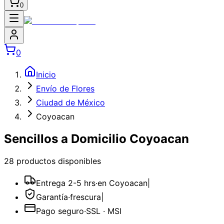
0
0
Inicio
Envío de Flores
Ciudad de México
Coyoacan
Sencillos a Domicilio Coyoacan
28
producto
s
disponible
s
Entrega 2-5 hrs
·
en Coyoacan
|
Garantía
·
frescura
|
Pago seguro
·
SSL · MSI