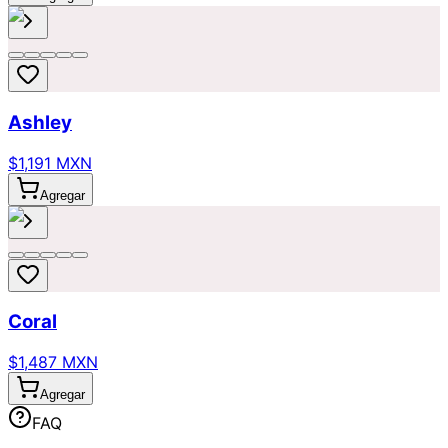
Ashley
$1,191 MXN
Agregar
Coral
$1,487 MXN
Agregar
FAQ