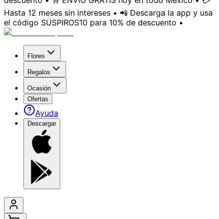
descuento • 🛒 ENVÍO GRATIS hoy en todo México • 💳
Hasta 12 meses sin intereses • 📲 Descarga la app y usa
el código SUSPIROS10 para 10% de descuento •
Flores
Regalos
Ocasión
Ofertas
Ayuda
Descargar