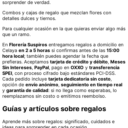
sorprender de verdad.
Combos y cajas de regalo que mezclan flores con
detalles dulces y tiernos.
Para cualquier ocasión en la que quieras enviar algo más
que un ramo.
En
Florería Suspiros
entregamos
regalos
a domicilio
en
Celaya
en 2 a 5 horas
si confirmas antes de las
15:00
hora local
; también puedes agendar la fecha que
prefieras. Aceptamos
tarjeta de crédito y débito
,
Meses
Sin Intereses
,
PayPal
, pago en
OXXO
y
transferencia
SPEI
, con proceso cifrado bajo estándares PCI-DSS.
Cada pedido incluye
tarjeta dedicatoria sin costo
,
opción de
envío anónimo
,
seguimiento en tiempo real
y
garantía de calidad
: si no llega como esperabas, lo
reemplazamos sin costo o emitimos reembolso.
Guías y artículos sobre
regalos
Aprende más sobre
regalos
: significado, cuidados e
ideas para sorprender en cada ocasión.