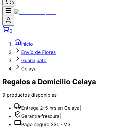
0
0
Inicio
Envío de Flores
Guanajuato
Celaya
Regalos a Domicilio Celaya
9
producto
s
disponible
s
Entrega 2-5 hrs
·
en Celaya
|
Garantía
·
frescura
|
Pago seguro
·
SSL · MSI