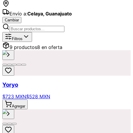
Envío a:
Celaya
,
Guanajuato
Cambiar
Catálogo de
Regalos
Disponibles par
Filtros
9
producto
s
8
en oferta
Yoryo
$723 MXN
$528 MXN
Agregar