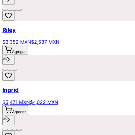
Riley
$3,352 MXN
$2,537 MXN
Agregar
Ingrid
$5,471 MXN
$4,022 MXN
Agregar