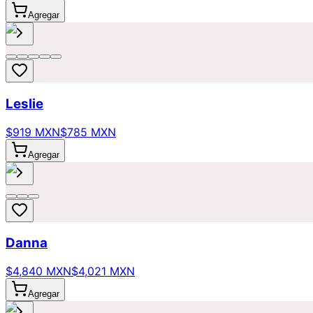
Agregar
Leslie
$919 MXN
$785 MXN
Agregar
Danna
$4,840 MXN
$4,021 MXN
Agregar