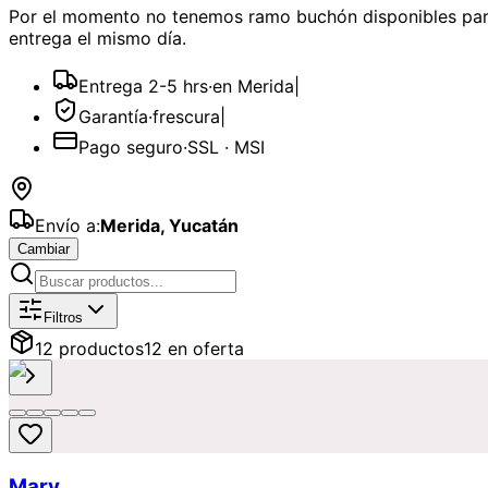
Por el momento no tenemos
ramo buchón
disponibles
par
entrega el mismo día.
Entrega 2-5 hrs
·
en Merida
|
Garantía
·
frescura
|
Pago seguro
·
SSL · MSI
Envío a:
Merida
,
Yucatán
Cambiar
Catálogo de
Ramo Buchón
Disponibl
Filtros
12
producto
s
12
en oferta
Mary