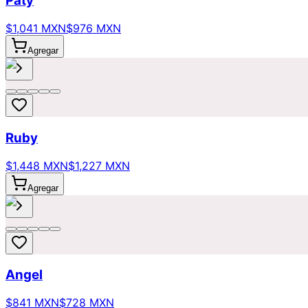
Paty
$1,041 MXN
$976 MXN
Agregar
Ruby
$1,448 MXN
$1,227 MXN
Agregar
Angel
$841 MXN
$728 MXN