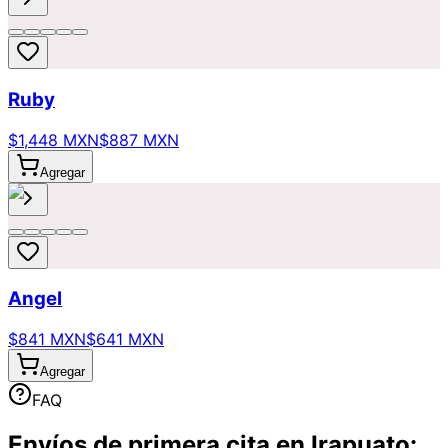
Ruby
$1,448 MXN
$887 MXN
Agregar
Angel
$841 MXN
$641 MXN
Agregar
FAQ
Envíos de primera cita en Irapuato: