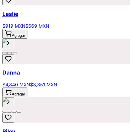
Leslie
$919 MXN
$669 MXN
Agregar
Danna
$4,840 MXN
$3,351 MXN
Agregar
Riley