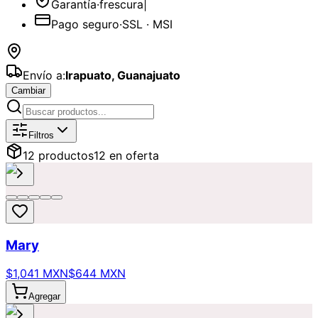
Garantía
·
frescura
|
Pago seguro
·
SSL · MSI
Envío a:
Irapuato
,
Guanajuato
Cambiar
Catálogo de
Primera cita
Disponibles
Filtros
12
producto
s
12
en oferta
Mary
$1,041 MXN
$644 MXN
Agregar