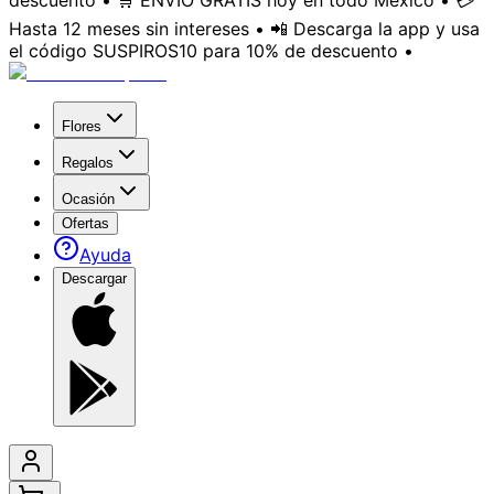
descuento • 🛒 ENVÍO GRATIS hoy en todo México • 💳
Hasta 12 meses sin intereses • 📲 Descarga la app y usa
el código SUSPIROS10 para 10% de descuento •
Flores
Regalos
Ocasión
Ofertas
Ayuda
Descargar