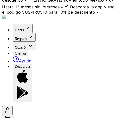
descuento • 🛒 ENVÍO GRATIS hoy en todo México • 💳
Hasta 12 meses sin intereses • 📲 Descarga la app y usa
el código SUSPIROS10 para 10% de descuento •
Flores
Regalos
Ocasión
Ofertas
Ayuda
Descargar