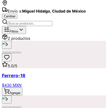
Envío a:
Miguel Hidalgo
,
Ciudad de México
Cambiar
Catálogo de
Postres
Disponibles par
Filtros
2
producto
s
5.0
/5
Ferrero-16
$430 MXN
Agregar