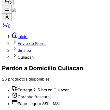
0
0
Inicio
Envío de Flores
Sinaloa
Culiacan
Perdón a Domicilio Culiacan
28
producto
s
disponible
s
Entrega 2-5 hrs
·
en Culiacan
|
Garantía
·
frescura
|
Pago seguro
·
SSL · MSI