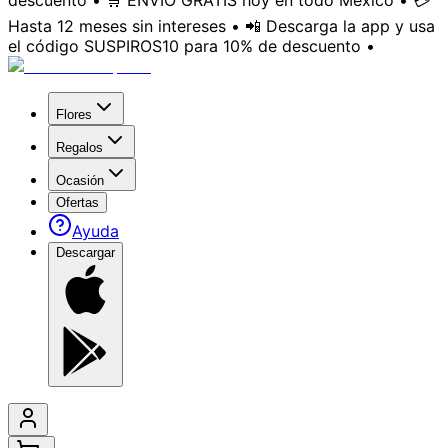
descuento • 🛒 ENVÍO GRATIS hoy en todo México • 💳
Hasta 12 meses sin intereses • 📲 Descarga la app y usa
el código SUSPIROS10 para 10% de descuento •
Flores
Regalos
Ocasión
Ofertas
Ayuda
Descargar