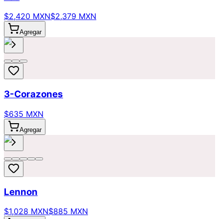
$2,420 MXN
$2,379 MXN
Agregar
3-Corazones
$635 MXN
Agregar
Lennon
$1,028 MXN
$885 MXN