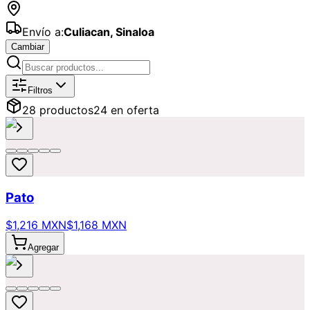
Envío a:
Culiacan
,
Sinaloa
Cambiar
Catálogo de
Perdón
Disponibles par
Filtros
28
producto
s
24
en oferta
Pato
$1,216 MXN
$1,168 MXN
Agregar