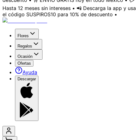
descuento • 🛒 ENVÍO GRATIS hoy en todo México • 💳
Hasta 12 meses sin intereses • 📲 Descarga la app y usa
el código SUSPIROS10 para 10% de descuento •
Flores
Regalos
Ocasión
Ofertas
Ayuda
Descargar