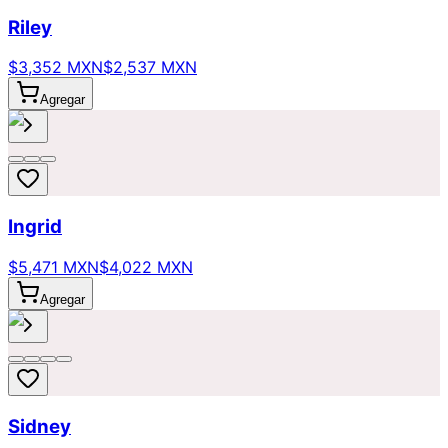
Riley
$3,352 MXN
$2,537 MXN
Agregar
Ingrid
$5,471 MXN
$4,022 MXN
Agregar
Sidney