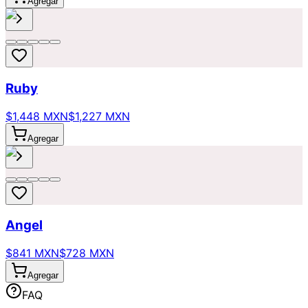
Agregar
Ruby
$1,448 MXN
$1,227 MXN
Agregar
Angel
$841 MXN
$728 MXN
Agregar
FAQ