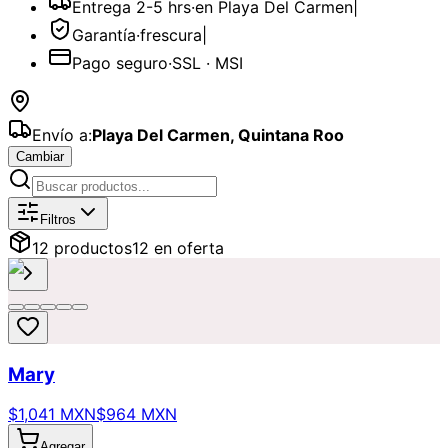
Entrega 2-5 hrs
·
en Playa Del Carmen
|
Garantía
·
frescura
|
Pago seguro
·
SSL · MSI
Envío a:
Playa Del Carmen
,
Quintana Roo
Cambiar
Catálogo de
Pasteles
Disponibles pa
Filtros
12
producto
s
12
en oferta
Mary
$1,041 MXN
$964 MXN
Agregar