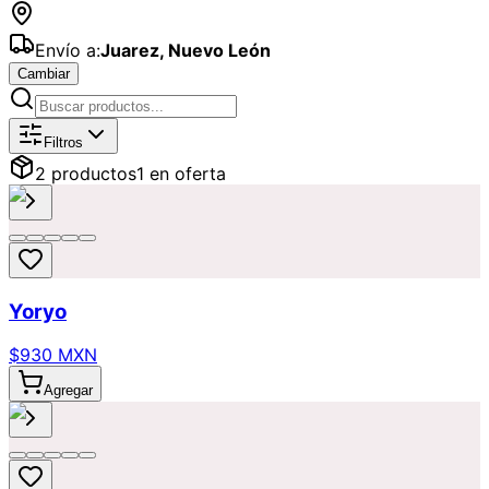
Envío a:
Juarez
,
Nuevo León
Cambiar
Catálogo de
Olvidé la fecha
Disponib
Filtros
2
producto
s
1
en oferta
Yoryo
$930 MXN
Agregar