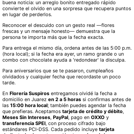
buena noticia: un arreglo bonito entregado rápido
convierte el olvido en una sorpresa que recupera puntos
en lugar de perderlos.
Reconocer el descuido con un gesto real —flores
frescas y un mensaje honesto— demuestra que la
persona te importa más que la fecha exacta.
Para entrega el mismo día, ordena antes de las 5:00 p.m.
(hora local); si la fecha era ayer, un ramo grande o un
combo con chocolate ayuda a 'redondear' la disculpa.
Para aniversarios que se te pasaron, cumpleaños
olvidados y cualquier fecha que recordaste un poco
tarde.
En
Florería Suspiros
entregamos
olvidé la fecha
a
domicilio
en Juarez
en 2 a 5 horas
si confirmas antes de
las
15:00 hora local
; también puedes agendar la fecha
que prefieras. Aceptamos
tarjeta de crédito y débito
,
Meses Sin Intereses
,
PayPal
, pago en
OXXO
y
transferencia SPEI
, con proceso cifrado bajo
estándares PCI-DSS. Cada pedido incluye
tarjeta