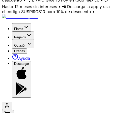
descuento • 🛒 ENVÍO GRATIS hoy en todo México • 💳
Hasta 12 meses sin intereses • 📲 Descarga la app y usa
el código SUSPIROS10 para 10% de descuento •
Flores
Regalos
Ocasión
Ofertas
Ayuda
Descargar