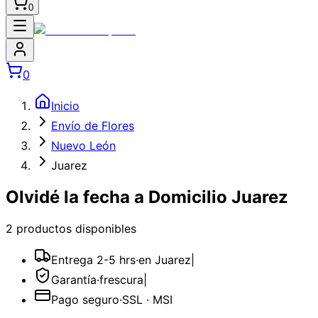
0
0
Inicio
Envío de Flores
Nuevo León
Juarez
Olvidé la fecha a Domicilio Juarez
2
producto
s
disponible
s
Entrega 2-5 hrs
·
en Juarez
|
Garantía
·
frescura
|
Pago seguro
·
SSL · MSI