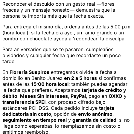
Reconocer el descuido con un gesto real —flores
frescas y un mensaje honesto— demuestra que la
persona te importa más que la fecha exacta.
Para entrega el mismo día, ordena antes de las 5:00 p.m.
(hora local); si la fecha era ayer, un ramo grande o un
combo con chocolate ayuda a 'redondear' la disculpa.
Para aniversarios que se te pasaron, cumpleaños
olvidados y cualquier fecha que recordaste un poco
tarde.
En
Florería Suspiros
entregamos
olvidé la fecha
a
domicilio
en Benito Juarez
en 2 a 5 horas
si confirmas
antes de las
15:00 hora local
; también puedes agendar
la fecha que prefieras. Aceptamos
tarjeta de crédito y
débito
,
Meses Sin Intereses
,
PayPal
, pago en
OXXO
y
transferencia SPEI
, con proceso cifrado bajo
estándares PCI-DSS. Cada pedido incluye
tarjeta
dedicatoria sin costo
, opción de
envío anónimo
,
seguimiento en tiempo real
y
garantía de calidad
: si no
llega como esperabas, lo reemplazamos sin costo o
emitimos reembolso.