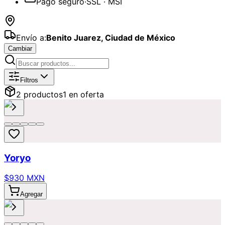
Pago seguro
·
SSL · MSI
Envío a:
Benito Juarez
,
Ciudad de México
Cambiar
Catálogo de
Olvidé la fecha
Disponib
Filtros
2
producto
s
1
en oferta
Yoryo
$930 MXN
Agregar