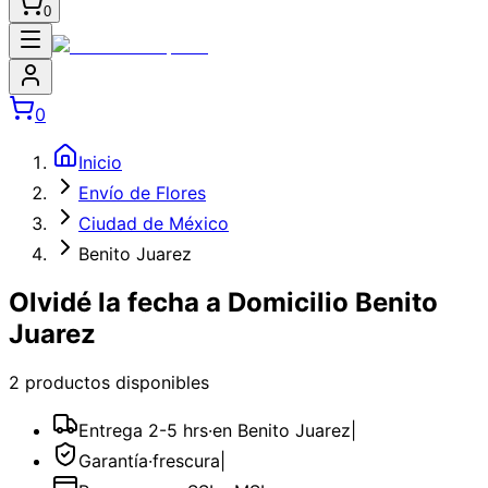
0
0
Inicio
Envío de Flores
Ciudad de México
Benito Juarez
Olvidé la fecha a Domicilio Benito
Juarez
2
producto
s
disponible
s
Entrega 2-5 hrs
·
en Benito Juarez
|
Garantía
·
frescura
|