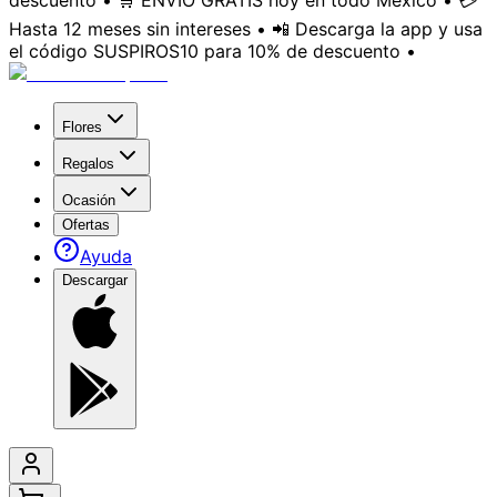
descuento • 🛒 ENVÍO GRATIS hoy en todo México • 💳
Hasta 12 meses sin intereses • 📲 Descarga la app y usa
el código SUSPIROS10 para 10% de descuento •
Flores
Regalos
Ocasión
Ofertas
Ayuda
Descargar