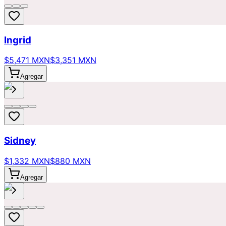
Ingrid
$5,471 MXN
$3,351 MXN
Agregar
Sidney
$1,332 MXN
$880 MXN
Agregar