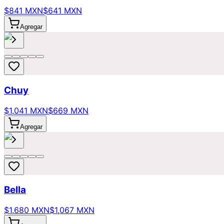
$841 MXN
$641 MXN
Agregar
Chuy
$1,041 MXN
$669 MXN
Agregar
Bella
$1,680 MXN
$1,067 MXN