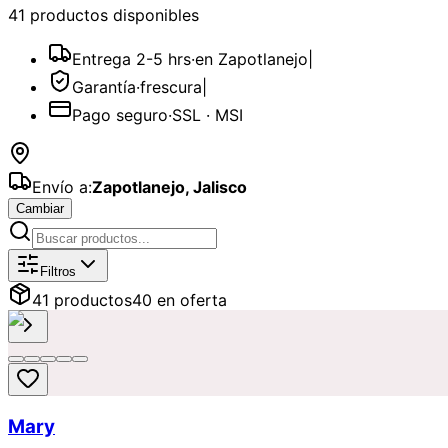
41
producto
s
disponible
s
Entrega 2-5 hrs
·
en Zapotlanejo
|
Garantía
·
frescura
|
Pago seguro
·
SSL · MSI
Envío a:
Zapotlanejo
,
Jalisco
Cambiar
Catálogo de
Ofertas
Disponibles par
Filtros
41
producto
s
40
en oferta
Mary