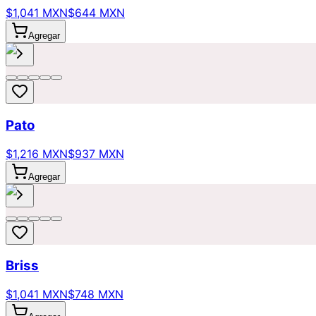
$1,041 MXN
$644 MXN
Agregar
Pato
$1,216 MXN
$937 MXN
Agregar
Briss
$1,041 MXN
$748 MXN