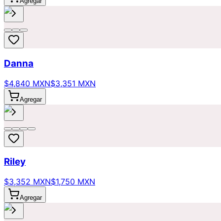
Agregar
Danna
$4,840 MXN
$3,351 MXN
Agregar
Riley
$3,352 MXN
$1,750 MXN
Agregar