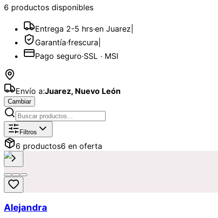
6
producto
s
disponible
s
Entrega 2-5 hrs
·
en Juarez
|
Garantía
·
frescura
|
Pago seguro
·
SSL · MSI
Envío a:
Juarez
,
Nuevo León
Cambiar
Catálogo de
Lilys y Stargazer
Disponi
Filtros
6
producto
s
6
en oferta
Alejandra