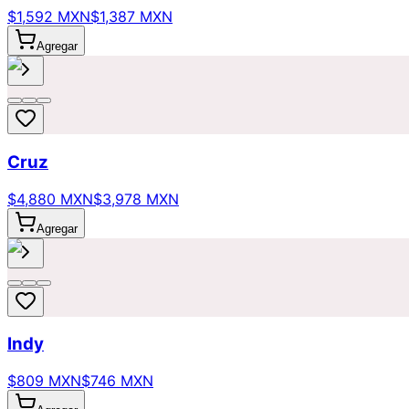
$1,592 MXN
$1,387 MXN
Agregar
Cruz
$4,880 MXN
$3,978 MXN
Agregar
Indy
$809 MXN
$746 MXN