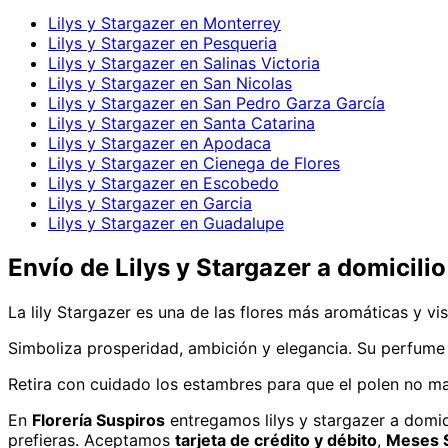
Lilys y Stargazer en Monterrey
Lilys y Stargazer en Pesqueria
Lilys y Stargazer en Salinas Victoria
Lilys y Stargazer en San Nicolas
Lilys y Stargazer en San Pedro Garza García
Lilys y Stargazer en Santa Catarina
Lilys y Stargazer en Apodaca
Lilys y Stargazer en Cienega de Flores
Lilys y Stargazer en Escobedo
Lilys y Stargazer en Garcia
Lilys y Stargazer en Guadalupe
Envío de
Lilys y Stargazer
a domicilio
La lily Stargazer es una de las flores más aromáticas y v
Simboliza prosperidad, ambición y elegancia. Su perfume 
Retira con cuidado los estambres para que el polen no man
En
Florería Suspiros
entregamos
lilys y stargazer
a domic
prefieras. Aceptamos
tarjeta de crédito y débito
,
Meses S