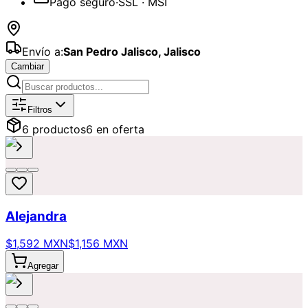
Pago seguro
·
SSL · MSI
Envío a:
San Pedro Jalisco
,
Jalisco
Cambiar
Catálogo de
Lilys y Stargazer
Disponi
Filtros
6
producto
s
6
en oferta
Alejandra
$1,592 MXN
$1,156 MXN
Agregar