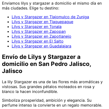
Enviamos
lilys y stargazer
a domicilio el mismo día en
más ciudades. Elige tu destino:
Lilys y Stargazer en Tlajomulco de Zuniga
Lilys y Stargazer en Tlaquepaque
Lilys y Stargazer en Tonala
Lilys y Stargazer en Zapopan
Lilys y Stargazer en Zapotlanejo
Lilys y Stargazer en El Salto
Lilys y Stargazer en Guadalajara
Envío de
Lilys y Stargazer
a
domicilio
en San Pedro Jalisco,
Jalisco
La lily Stargazer es una de las flores más aromáticas y
vistosas. Sus grandes pétalos moteados en rosa y
blanco la hacen inconfundible.
Simboliza prosperidad, ambición y elegancia. Su
perfume intenso la convierte en un regalo memorable.