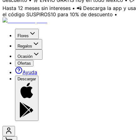
descuento • 🛒 ENVÍO GRATIS hoy en todo México • 💳
Hasta 12 meses sin intereses • 📲 Descarga la app y usa
el código SUSPIROS10 para 10% de descuento •
Flores
Regalos
Ocasión
Ofertas
Ayuda
Descargar