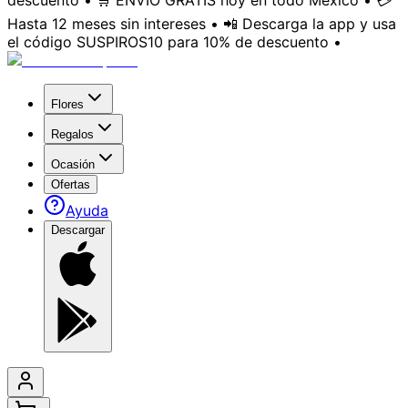
descuento • 🛒 ENVÍO GRATIS hoy en todo México • 💳
Hasta 12 meses sin intereses • 📲 Descarga la app y usa
el código SUSPIROS10 para 10% de descuento •
Flores
Regalos
Ocasión
Ofertas
Ayuda
Descargar