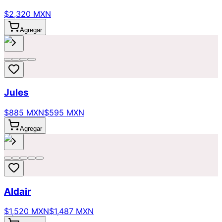
$2,320 MXN
Agregar
Jules
$885 MXN
$595 MXN
Agregar
Aldair
$1,520 MXN
$1,487 MXN