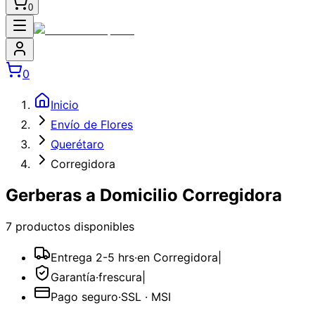
0
0
Inicio
Envío de Flores
Querétaro
Corregidora
Gerberas a Domicilio Corregidora
7
producto
s
disponible
s
Entrega 2-5 hrs
·
en Corregidora
|
Garantía
·
frescura
|
Pago seguro
·
SSL · MSI