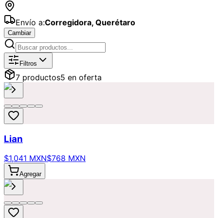
Envío a:
Corregidora
,
Querétaro
Cambiar
Catálogo de
Gerberas
Disponibles pa
Filtros
7
producto
s
5
en oferta
Lian
$1,041 MXN
$768 MXN
Agregar