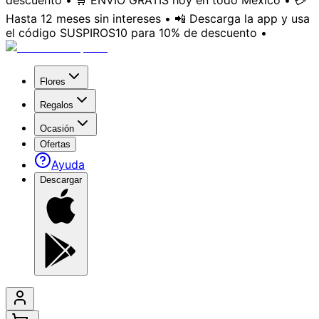
descuento • 🛒 ENVÍO GRATIS hoy en todo México • 💳
Hasta 12 meses sin intereses • 📲 Descarga la app y usa
el código SUSPIROS10 para 10% de descuento •
Flores
Regalos
Ocasión
Ofertas
Ayuda
Descargar