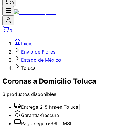
0
0
Inicio
Envío de Flores
Estado de México
Toluca
Coronas a Domicilio Toluca
6
producto
s
disponible
s
Entrega 2-5 hrs
·
en Toluca
|
Garantía
·
frescura
|
Pago seguro
·
SSL · MSI