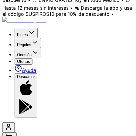
descuento • 🛒 ENVÍO GRATIS hoy en todo México • 💳
Hasta 12 meses sin intereses • 📲 Descarga la app y usa
el código SUSPIROS10 para 10% de descuento •
Flores
Regalos
Ocasión
Ofertas
Ayuda
Descargar