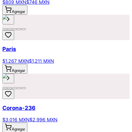
$809 MXN
$746 MXN
Agregar
Paris
$1,267 MXN
$1,211 MXN
Agregar
Corona-236
$3,016 MXN
$2,996 MXN
Agregar