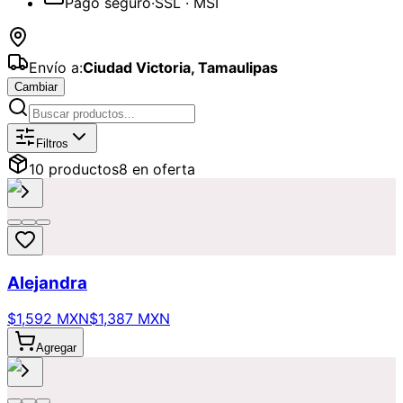
Pago seguro
·
SSL · MSI
Envío a:
Ciudad Victoria
,
Tamaulipas
Cambiar
Catálogo de
Condolencias
Disponibl
Filtros
10
producto
s
8
en oferta
Alejandra
$1,592 MXN
$1,387 MXN
Agregar