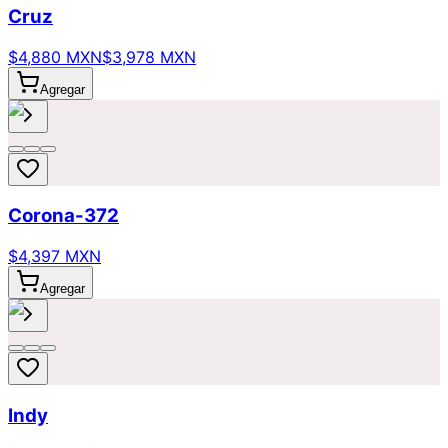
Cruz
$4,880 MXN
$3,978 MXN
Agregar
Corona-372
$4,397 MXN
Agregar
Indy