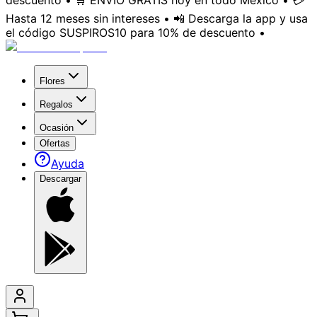
descuento • 🛒 ENVÍO GRATIS hoy en todo México • 💳
Hasta 12 meses sin intereses • 📲 Descarga la app y usa
el código SUSPIROS10 para 10% de descuento •
Flores
Regalos
Ocasión
Ofertas
Ayuda
Descargar