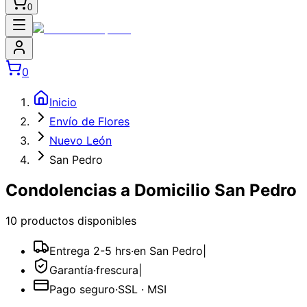
0
0
Inicio
Envío de Flores
Nuevo León
San Pedro
Condolencias a Domicilio San Pedro
10
producto
s
disponible
s
Entrega 2-5 hrs
·
en San Pedro
|
Garantía
·
frescura
|
Pago seguro
·
SSL · MSI