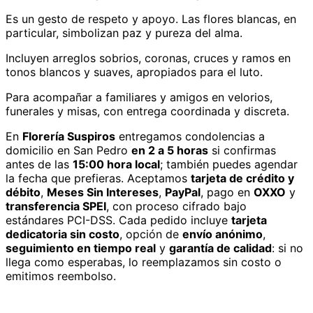
Es un gesto de respeto y apoyo. Las flores blancas, en
particular, simbolizan paz y pureza del alma.
Incluyen arreglos sobrios, coronas, cruces y ramos en
tonos blancos y suaves, apropiados para el luto.
Para acompañar a familiares y amigos en velorios,
funerales y misas, con entrega coordinada y discreta.
En
Florería Suspiros
entregamos
condolencias
a
domicilio
en San Pedro
en 2 a 5 horas
si confirmas
antes de las
15:00 hora local
; también puedes agendar
la fecha que prefieras. Aceptamos
tarjeta de crédito y
débito
,
Meses Sin Intereses
,
PayPal
, pago en
OXXO
y
transferencia SPEI
, con proceso cifrado bajo
estándares PCI-DSS. Cada pedido incluye
tarjeta
dedicatoria sin costo
, opción de
envío anónimo
,
seguimiento en tiempo real
y
garantía de calidad
: si no
llega como esperabas, lo reemplazamos sin costo o
emitimos reembolso.