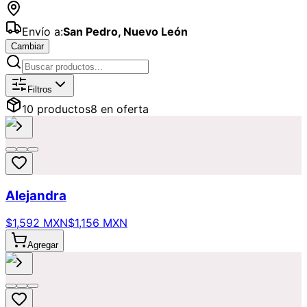
Envío a:
San Pedro
,
Nuevo León
Cambiar
Catálogo de
Condolencias
Disponibl
Filtros
10
producto
s
8
en oferta
Alejandra
$1,592 MXN
$1,156 MXN
Agregar