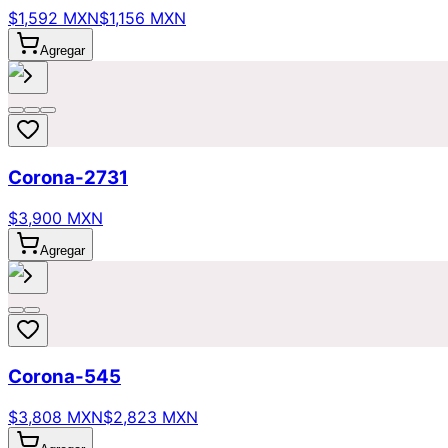
$1,592 MXN
$1,156 MXN
Agregar
Corona-2731
$3,900 MXN
Agregar
Corona-545
$3,808 MXN
$2,823 MXN