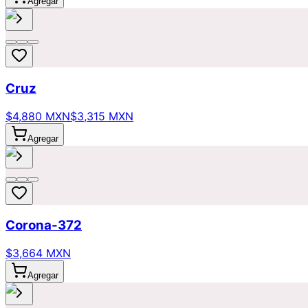
Agregar
Cruz
$4,880 MXN
$3,315 MXN
Agregar
Corona-372
$3,664 MXN
Agregar