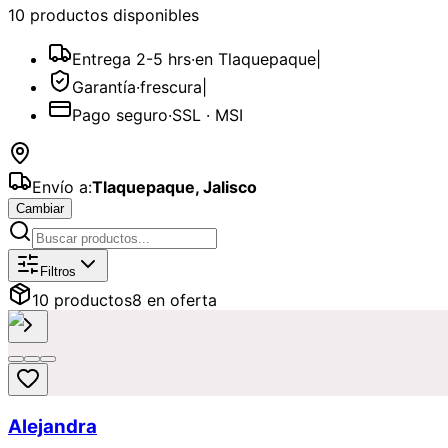
10
producto
s
disponible
s
Entrega 2-5 hrs
·
en Tlaquepaque
|
Garantía
·
frescura
|
Pago seguro
·
SSL · MSI
Envío a:
Tlaquepaque
,
Jalisco
Cambiar
Catálogo de
Condolencias
Disponibl
Filtros
10
producto
s
8
en oferta
Alejandra