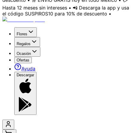
descuento • 🛒 ENVÍO GRATIS hoy en todo México • 💳
Hasta 12 meses sin intereses • 📲 Descarga la app y usa
el código SUSPIROS10 para 10% de descuento •
Flores
Regalos
Ocasión
Ofertas
Ayuda
Descargar