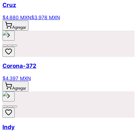
Cruz
$4,880 MXN
$3,978 MXN
Agregar
Corona-372
$4,397 MXN
Agregar
Indy