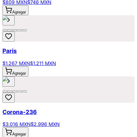
$809 MXN
$746 MXN
Agregar
Paris
$1,267 MXN
$1,211 MXN
Agregar
Corona-236
$3,016 MXN
$2,996 MXN
Agregar