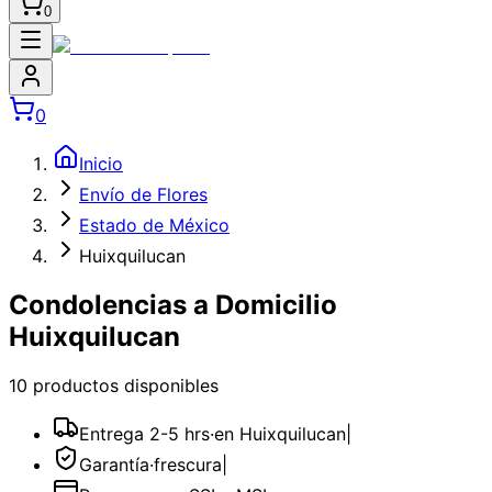
0
0
Inicio
Envío de Flores
Estado de México
Huixquilucan
Condolencias a Domicilio
Huixquilucan
10
producto
s
disponible
s
Entrega 2-5 hrs
·
en Huixquilucan
|
Garantía
·
frescura
|