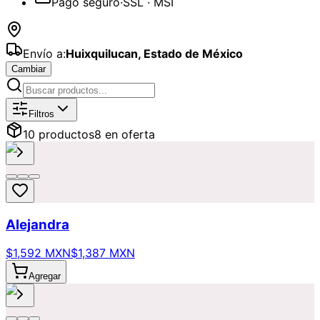
Pago seguro
·
SSL · MSI
Envío a:
Huixquilucan
,
Estado de México
Cambiar
Catálogo de
Condolencias
Disponibl
Filtros
10
producto
s
8
en oferta
Alejandra
$1,592 MXN
$1,387 MXN
Agregar